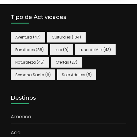
Tipo de Actividades
Aventura
(47)
Culturales
(104)
Familiares
(88)
Lujo
(9)
Luna de Miel
(43)
Naturaleza
(45)
Ofertas
(27)
Semana Santa
(6)
Solo Adultos
(5)
Destinos
América
Asia