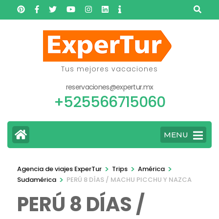
Skip
to
content
(Press
Enter)
Tus mejores vacaciones
reservaciones@expertur.mx
+525566715060
MENU
>
>
>
Agencia de viajes ExperTur
Trips
América
>
Sudamérica
PERÚ 8 DÍAS / MACHU PICCHU Y NAZCA
PERÚ 8 DÍAS /