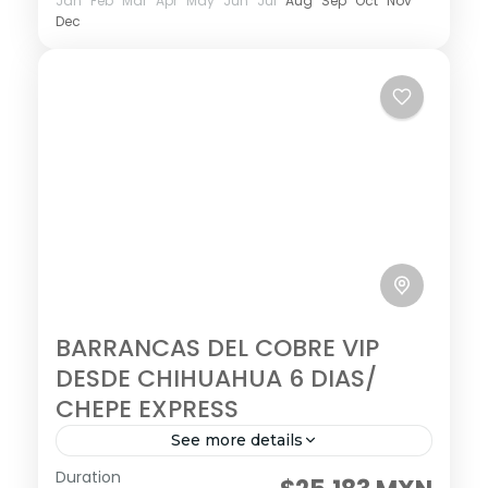
Jan
Feb
Mar
Apr
May
Jun
Jul
Aug
Sep
Oct
Nov
Dec
BARRANCAS DEL COBRE VIP
DESDE CHIHUAHUA 6 DIAS/
CHEPE EXPRESS
See more details
Duration
Visitando: Chihuahua – Creel – Barrancas