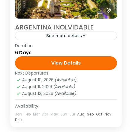
ARGENTINA INOLVIDABLE
See more details
Duration
<strong>Visitando:</strong> Buenos Aires
6 Days
– Iguazú <strong>Salidas:</strong> Diarias
hasta el 15 de diciembre de 2019 TM
View Details
Next Departures
América
,
Sudamérica
August 10, 2026
(Available)
1 Person
August 11, 2026
(Available)
August 12, 2026
(Available)
Availability:
Jan
Feb
Mar
Apr
May
Jun
Jul
Aug
Sep
Oct
Nov
Dec