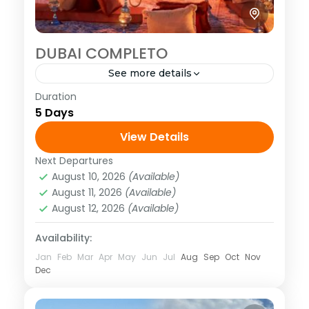
DUBAI COMPLETO
See more details
Duration
<strong>Visitando: </strong> Dubái
5 Days
Clásico, Safari 4X4, Crucero Dhow Marina,
Abu Dhabi <strong>Salidas:
View Details
</strong>diarias hasta abril 2020 /
Next Departures
Asia
,
Asia Occidental
excepto los martes
August 10, 2026
(Available)
1 Person
August 11, 2026
(Available)
August 12, 2026
(Available)
Availability:
Jan
Feb
Mar
Apr
May
Jun
Jul
Aug
Sep
Oct
Nov
Dec