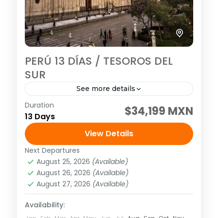
PERÚ 13 DÍAS / TESOROS DEL
SUR
See more details
Duration
Tour grupal
Tour guiado
$34,199 MXN
13 Days
Visitando: Lima, Arequipa, Valle del Colca,
View Details
Puno, Cusco, Valle Sagrado, Machu Picchu
Salidas: Diarias (garantizadas con un
Next Departures
August 25, 2026
(Available)
mínimo de dos personas adultas) hasta el
América
,
Sudamérica
August 26, 2026
(Available)
20...
Media
August 27, 2026
(Available)
1 Person
Availability: