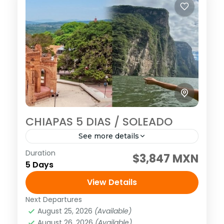
CHIAPAS 5 DIAS / SOLEADO
See more details
Duration
SALIDAS DIARIAS Visitando: San Cristóbal
$3,847 MXN
5 Days
de Las Casas, Cañón del Sumidero, Chiapa
de Corzo, Miradores del Cañón, Cascadas
View Details
de Agua Azul, Cascadas de Misol-Ha,
Next Departures
América
,
México
,
Norte América
Zona...
August 25, 2026
(Available)
1 Person
August 26, 2026
(Available)