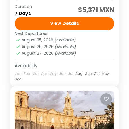
Duration
SALIDAS DIARIAS Visitando: San Cristóbal
$5,371 MXN
7 Days
de Las Casas, Cañón del Sumidero, Chiapa
de Corzo, Miradores del Cañón, Cascadas
View Details
de Agua Azul, Cascadas de Misol-Ha,
Next Departures
América
,
México
,
Norte América
Zona...
August 25, 2026
(Available)
1 Person
August 26, 2026
(Available)
August 27, 2026
(Available)
Availability:
Jan
Feb
Mar
Apr
May
Jun
Jul
Aug
Sep
Oct
Nov
Dec