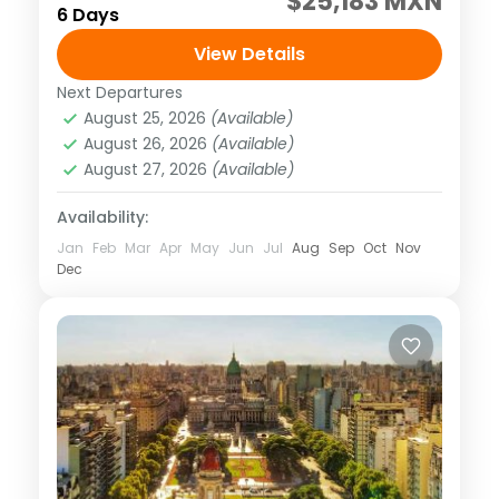
$25,183 MXN
6 Days
– Bahuichivo - El Fuerte Salidas: LUNES*,
MIÉRCOLES Y VIERNES Descarga el
View Details
itinerario dando click aquí Precios no
Next Departures
América
,
México
,
Norte América
aplican para días...
August 25, 2026
(Available)
1 Person
August 26, 2026
(Available)
August 27, 2026
(Available)
Availability:
Jan
Feb
Mar
Apr
May
Jun
Jul
Aug
Sep
Oct
Nov
Dec