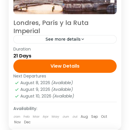
Londres, París y la Ruta
Imperial
See more details
Duration
E4057
21 Days
Europa
,
Europa Atlántica
,
Europa Central
,
View Details
Europa Mediterranea
1 Person
Next Departures
August 8, 2026
(Available)
August 9, 2026
(Available)
August 10, 2026
(Available)
Availability:
Jan
Feb
Mar
Apr
May
Jun
Jul
Aug
Sep
Oct
Nov
Dec