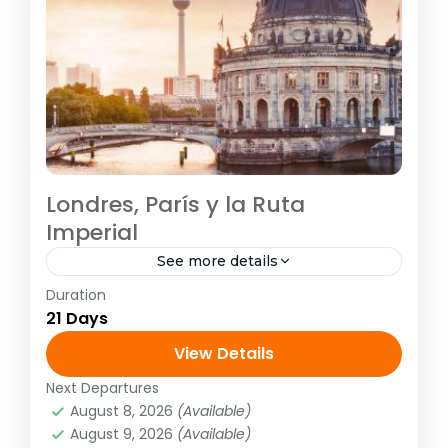
Londres, París y la Ruta
Imperial
See more details
Duration
E4057
21 Days
Europa
,
Europa Atlántica
,
Europa Central
,
View Details
Europa Mediterranea
1 Person
Next Departures
August 8, 2026
(Available)
August 9, 2026
(Available)