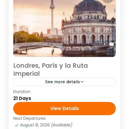
Londres, París y la Ruta
Imperial
See more details
Duration
E4057
21 Days
Europa
,
Europa Atlántica
,
Europa Central
,
View Details
Europa Mediterranea
1 Person
Next Departures
August 8, 2026
(Available)