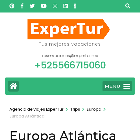
Skip
to
content
(Press
Enter)
Tus mejores vacaciones
reservaciones@expertur.mx
+525566715060
MENU
>
>
>
Agencia de viajes ExperTur
Trips
Europa
Europa Atlántica
Europa Atlántica