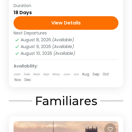
Duration
E4112
18 Days
Europa
,
Europa Atlántica
,
Europa Oriental
View Details
1 Person
Next Departures
August 8, 2026
(Available)
August 9, 2026
(Available)
August 10, 2026
(Available)
Availability:
Jan
Feb
Mar
Apr
May
Jun
Jul
Aug
Sep
Oct
Nov
Dec
Familiares