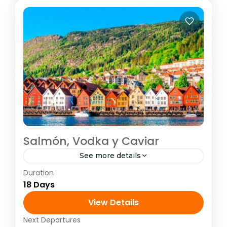
Salmón, Vodka y Caviar
See more details
Duration
E4112
18 Days
Europa
,
Europa Atlántica
,
Europa Oriental
View Details
1 Person
Next Departures