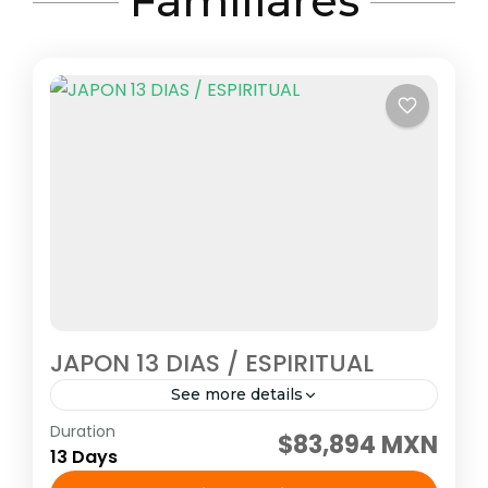
Familiares
JAPON 13 DIAS / ESPIRITUAL
See more details
Duration
Visitando: Tokio, Hakone, Kioto, Nara,
$83,894 MXN
13 Days
Kanazawa, Shirakawago, Takayama,