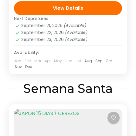
Beppu, Fukuoka, Kumamoto, Yanagawa,
View Details
Nagasaki, Arita, Hiroshima, Osaka, Nara
Next Departures
Asia
,
Asia del extremo oriente
Salida 20 o 27 de marzo...
September 21, 2026
(Available)
1 Person
September 22, 2026
(Available)
September 23, 2026
(Available)
Availability:
Jan
Feb
Mar
Apr
May
Jun
Jul
Aug
Sep
Oct
Nov
Dec
Semana Santa