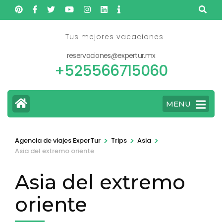
Skip
to
content
Tus mejores vacaciones
(Press
reservaciones@expertur.mx
Enter)
+525566715060
MENU
>
>
>
Agencia de viajes ExperTur
Trips
Asia
Asia del extremo oriente
Asia del extremo
oriente