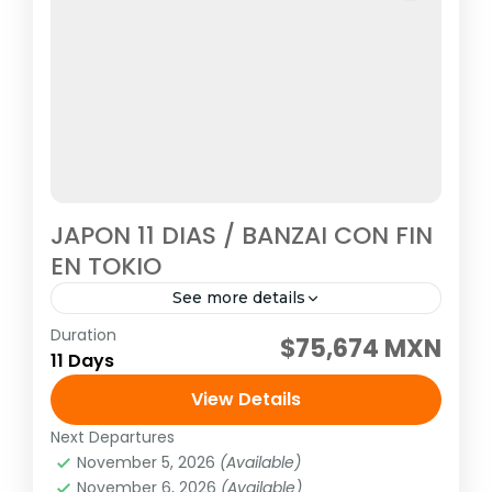
JAPON 11 DIAS / BANZAI CON FIN
EN TOKIO
See more details
Duration
Visitando: Tokio, Hakone, Kioto, Nara,
$75,674 MXN
11 Days
Kanazawa, Shirakawago, Takayama y
Gero/Gifu, Osaka Salidas: Todos los Martes
View Details
o viernes o lunes (garantizadas con un
Next Departures
Asia
,
Asia del extremo oriente
mínimo de dos...
November 5, 2026
(Available)
1 Person
November 6, 2026
(Available)