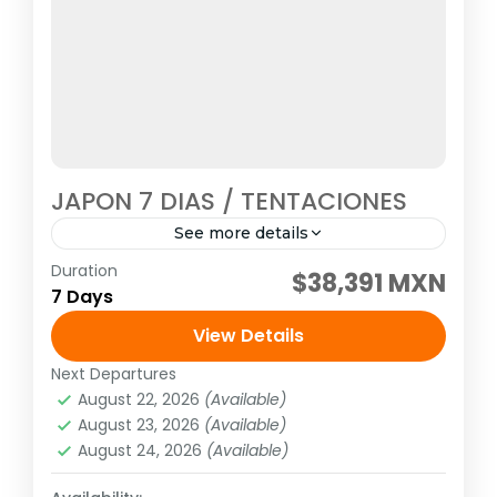
JAPON 7 DIAS / TENTACIONES
See more details
Duration
Visitando: Tokio, Hakone, Nara, Kioto Salidas:
$38,391 MXN
7 Days
Todos los Martes o viernes o lunes
(garantizadas con un mínimo de dos
View Details
personas adultas) hasta el de marzo...
Next Departures
Asia
,
Asia del extremo oriente
August 22, 2026
(Available)
1 Person
August 23, 2026
(Available)
August 24, 2026
(Available)