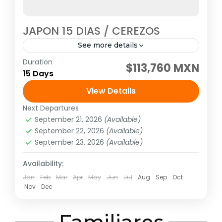
JAPON 15 DIAS / CEREZOS
See more details
Duration
Visitando: Tokio, Fuji Kawaguchiko, Kioto, Uji,
$113,760 MXN
15 Days
Kobe, Naruto, Takamatsu, Matsuyama,
Beppu, Fukuoka, Kumamoto, Yanagawa,
View Details
Nagasaki, Arita, Hiroshima, Osaka, Nara
Next Departures
Asia
,
Asia del extremo oriente
Salida 20 o 27 de marzo...
September 21, 2026
(Available)
1 Person
September 22, 2026
(Available)
September 23, 2026
(Available)
Availability:
Jan
Feb
Mar
Apr
May
Jun
Jul
Aug
Sep
Oct
Nov
Dec