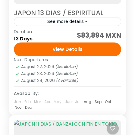
JAPON 13 DIAS / ESPIRITUAL
See more details
Duration
Visitando: Tokio, Hakone, Kioto, Nara,
$83,894 MXN
13 Days
Kanazawa, Shirakawago, Takayama,
Gero/Gifu, Nagoya, Ise, Toba, Kumano,
View Details
Nachi-Katsuura, Koyasan y Osaka Salidas:
Next Departures
Asia
,
Asia del extremo oriente
Todos los Martes (garantizadas con un
August 22, 2026
(Available)
1 Person
August 23, 2026
(Available)
mínimo...
August 24, 2026
(Available)
Availability:
Jan
Feb
Mar
Apr
May
Jun
Jul
Aug
Sep
Oct
Nov
Dec