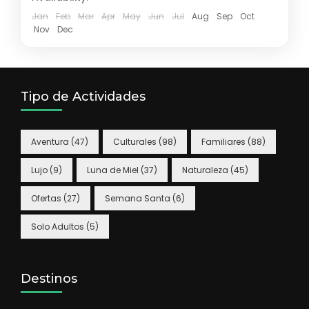
Jan
Feb
Mar
Apr
May
Jun
Jul
Aug
Sep
Oct
Nov
Dec
Tipo de Actividades
Aventura
(47)
Culturales
(98)
Familiares
(88)
Lujo
(9)
Luna de Miel
(37)
Naturaleza
(45)
Ofertas
(27)
Semana Santa
(6)
Solo Adultos
(5)
Destinos