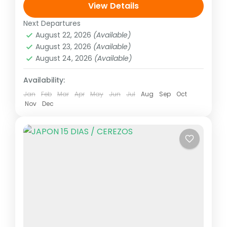
(garantizadas con un mínimo de dos
View Details
personas adultas) hasta el de marzo...
Next Departures
Asia
,
Asia del extremo oriente
August 22, 2026
(Available)
1 Person
August 23, 2026
(Available)
August 24, 2026
(Available)
Availability:
Jan
Feb
Mar
Apr
May
Jun
Jul
Aug
Sep
Oct
Nov
Dec