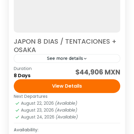
JAPON 8 DIAS / TENTACIONES +
OSAKA
See more details
Duration
Visitando: Tokio, Hakone, Nara, Kioto, Osaka
$44,906 MXN
8 Days
Salidas: Todos los Martes o viernes o lunes
(garantizadas con un mínimo de dos
View Details
personas adultas) hasta el de...
Next Departures
Asia
,
Asia del extremo oriente
August 22, 2026
(Available)
1 Person
August 23, 2026
(Available)
August 24, 2026
(Available)
Availability: