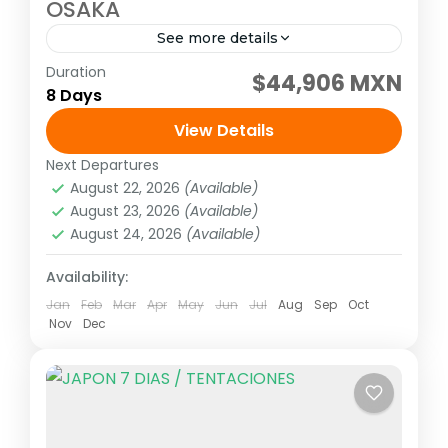
OSAKA
See more details
Duration
Visitando: Tokio, Hakone, Nara, Kioto, Osaka
$44,906 MXN
8 Days
Salidas: Todos los Martes o viernes o lunes
(garantizadas con un mínimo de dos
View Details
personas adultas) hasta el de...
Next Departures
Asia
,
Asia del extremo oriente
August 22, 2026
(Available)
1 Person
August 23, 2026
(Available)
August 24, 2026
(Available)
Availability:
Jan
Feb
Mar
Apr
May
Jun
Jul
Aug
Sep
Oct
Nov
Dec