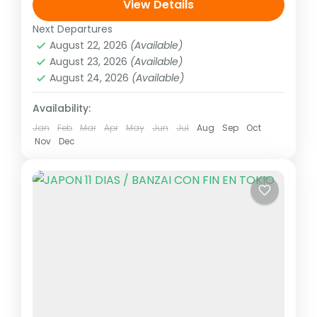
Gero/Gifu, Nagoya, Ise, Toba, Kumano,
View Details
Nachi-Katsuura, Koyasan y Osaka Salidas:
Next Departures
Asia
,
Asia del extremo oriente
Todos los Martes (garantizadas con un
August 22, 2026
(Available)
1 Person
August 23, 2026
(Available)
mínimo...
August 24, 2026
(Available)
Availability:
Jan
Feb
Mar
Apr
May
Jun
Jul
Aug
Sep
Oct
Nov
Dec