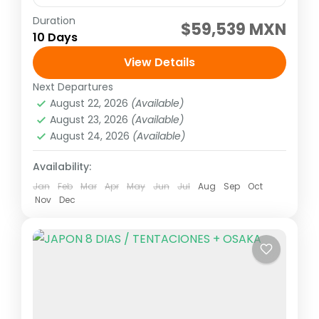
Duration
Visitando: Tokio, Hakone, Kioto, Nara,
$59,539 MXN
10 Days
Kanazawa, Shirakawago, Takayama y
Gero/Gifu Salidas: Todos los Martes o
View Details
viernes o lunes (garantizadas con un
Next Departures
Asia
,
Asia del extremo oriente
mínimo de dos personas...
August 22, 2026
(Available)
1 Person
August 23, 2026
(Available)
August 24, 2026
(Available)
Availability:
Jan
Feb
Mar
Apr
May
Jun
Jul
Aug
Sep
Oct
Nov
Dec