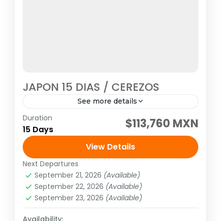
JAPON 15 DIAS / CEREZOS
See more details
Duration
Visitando: Tokio, Fuji Kawaguchiko, Kioto, Uji,
$113,760 MXN
15 Days
Kobe, Naruto, Takamatsu, Matsuyama,
Beppu, Fukuoka, Kumamoto, Yanagawa,
View Details
Nagasaki, Arita, Hiroshima, Osaka, Nara
Next Departures
Asia
,
Asia del extremo oriente
Salida 20 o 27 de marzo...
September 21, 2026
(Available)
1 Person
September 22, 2026
(Available)
September 23, 2026
(Available)
Availability: