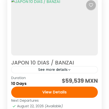
JAPON 10 DIAS / BANZAI
See more details
Duration
Visitando: Tokio, Hakone, Kioto, Nara,
$59,539 MXN
10 Days
Kanazawa, Shirakawago, Takayama y
Gero/Gifu Salidas: Todos los Martes o
View Details
viernes o lunes (garantizadas con un
Next Departures
Asia
,
Asia del extremo oriente
mínimo de dos personas...
August 22, 2026
(Available)
1 Person