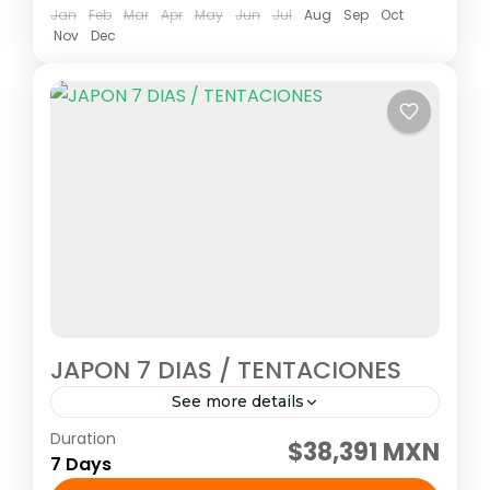
Jan
Feb
Mar
Apr
May
Jun
Jul
Aug
Sep
Oct
Nov
Dec
JAPON 7 DIAS / TENTACIONES
See more details
Duration
Visitando: Tokio, Hakone, Nara, Kioto Salidas:
$38,391 MXN
7 Days
Todos los Martes o viernes o lunes