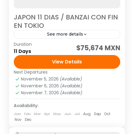
JAPON 11 DIAS / BANZAI CON FIN
EN TOKIO
See more details
Duration
Visitando: Tokio, Hakone, Kioto, Nara,
$75,674 MXN
11 Days
Kanazawa, Shirakawago, Takayama y
Gero/Gifu, Osaka Salidas: Todos los Martes
View Details
o viernes o lunes (garantizadas con un
Next Departures
Asia
,
Asia del extremo oriente
mínimo de dos...
November 5, 2026
(Available)
1 Person
November 6, 2026
(Available)
November 7, 2026
(Available)
Availability:
Jan
Feb
Mar
Apr
May
Jun
Jul
Aug
Sep
Oct
Nov
Dec