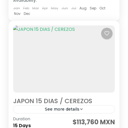
Availability:
Jan
Feb
Mar
Apr
May
Jun
Jul
Aug
Sep
Oct
Nov
Dec
JAPON 15 DIAS / CEREZOS
See more details
Duration
Visitando: Tokio, Fuji Kawaguchiko, Kioto, Uji,
$113,760 MXN
15 Days
Kobe, Naruto, Takamatsu, Matsuyama,