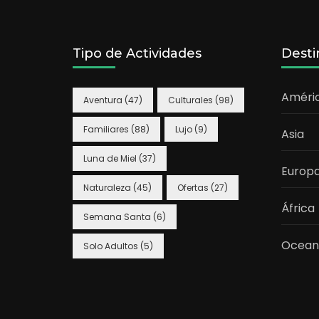
Tipo de Actividades
Desti
Améri
Aventura
(47)
Culturales
(98)
Familiares
(88)
Lujo
(9)
Asia
Luna de Miel
(37)
Europ
Naturaleza
(45)
Ofertas
(27)
África
Semana Santa
(6)
Ocean
Solo Adultos
(5)