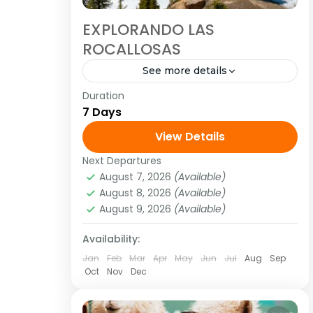
EXPLORANDO LAS
ROCALLOSAS
See more details
Duration
<strong>Visitando:</strong>
7 Days
Vancouver – Whistler – Kamloops –
Banff – Campos de Hielo (parque
View Details
nacional de Jasper) – Banff – Lake
Next Departures
América
,
Norte América
Louise – Moraine Lake –...
August 7, 2026
(Available)
1 Person
August 8, 2026
(Available)
August 9, 2026
(Available)
Availability:
Jan
Feb
Mar
Apr
May
Jun
Jul
Aug
Sep
Oct
Nov
Dec