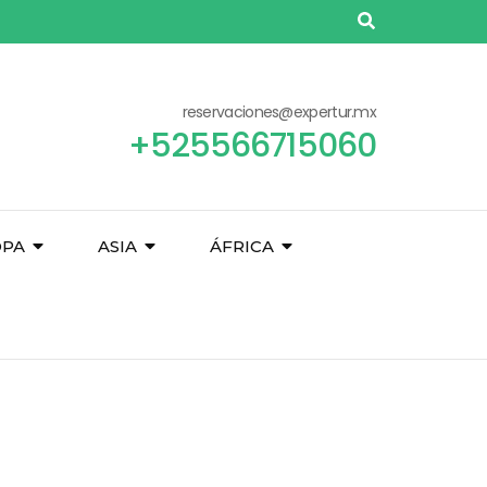
reservaciones@expertur.mx
+525566715060
OPA
ASIA
ÁFRICA