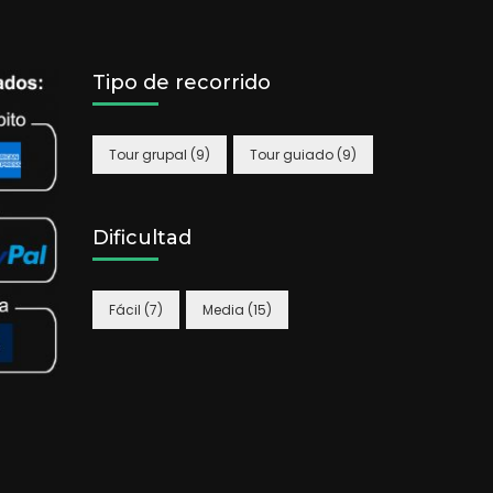
Tipo de recorrido
Tour grupal
(9)
Tour guiado
(9)
Dificultad
Fácil
(7)
Media
(15)