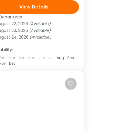
yo al 31 de agosto 2023 Programa
View Details
ponible como Salida Fija.
Departures
mérica
,
Sudamérica
sulte...
ugust 22, 2026
(Available)
ugust 23, 2026
(Available)
ugust 24, 2026
(Available)
bility:
Feb
Mar
Apr
May
Jun
Jul
Aug
Sep
Nov
Dec