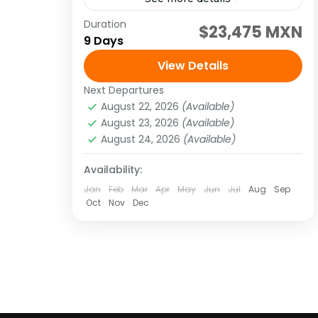
Duration
Visitando: Lima, Cusco, Valle Sagrado,
$23,475 MXN
9 Days
Machu Picchu y Puno Salidas: Diarias
(garantizadas con un mínimo de dos
View Details
personas adultas) hasta el 20 de
Next Departures
América
,
Sudamérica
diciembre del...
August 22, 2026
(Available)
Media
August 23, 2026
(Available)
1 Person
August 24, 2026
(Available)
Availability:
Jan
Feb
Mar
Apr
May
Jun
Jul
Aug
Sep
Oct
Nov
Dec