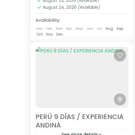
August 23, 2026
(Available)
de dos personas adultas) hasta el...
Media
August 24, 2026
(Available)
1 Person
Availability:
Jan
Feb
Mar
Apr
May
Jun
Jul
Aug
Sep
Oct
Nov
Dec
PERÚ 9 DÍAS / EXPERIENCIA
ANDINA
See more details