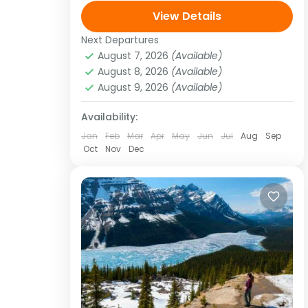
Springs – Girdwood <strong>Otras
View Details
salidas:</strong> enero 5, 12, 19, 26
Next Departures
América
,
Norte América
febrero 2, 9, 16, 23 marzo 2, 9,...
August 7, 2026
(Available)
1 Person
August 8, 2026
(Available)
August 9, 2026
(Available)
Availability:
Jan
Feb
Mar
Apr
May
Jun
Jul
Aug
Sep
Oct
Nov
Dec