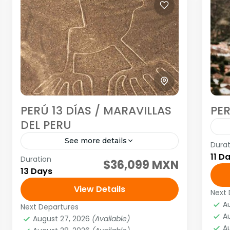
PERÚ 13 DÍAS / MARAVILLAS
PER
DEL PERU
See more details
Durat
Vis
11 D
Duration
Pu
Tour grupal
Tour guiado
$36,099 MXN
13 Days
Dia
Visitando: Lima, Arequipa, Paracas,
View Details
di
Islas Ballestas, Nazca, Arequipa,
Next 
A
iti
A
Cañón del Colca, Puno, Lago Titicaca,
M
Next Departures
A
August 27, 2026
(Available)
1
Cusco, Valle Sagrado y Machu Picchu
América
,
Sudamérica
A