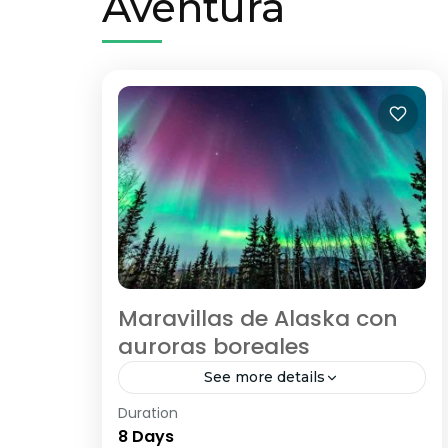
Aventura
Maravillas de Alaska con
auroras boreales
See more details
Duration
<strong>Visitando:</strong>
8 Days
Anchorage – Fairbanks – Chena Hot