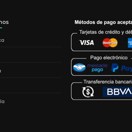
nos
ca
a
ía