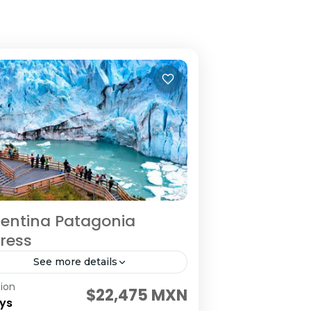
entina Patagonia
ress
See more details
ion
itando: Buenos Aires – El Calafate
$22,475 MXN
ys
shuaia Salidas: Diarias del 01 de