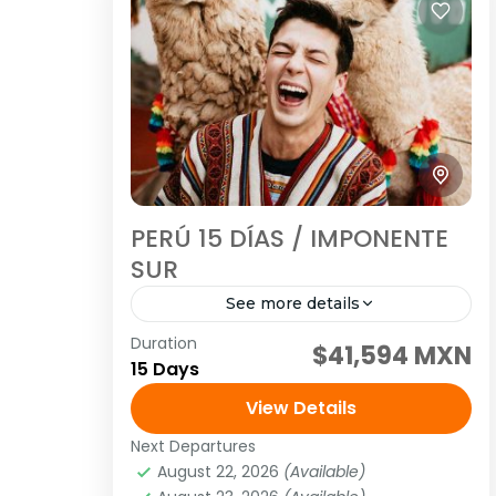
PERÚ 15 DÍAS / IMPONENTE
SUR
See more details
Duration
Tour grupal
Tour guiado
$41,594 MXN
15 Days
Visitando: Lima, Paracas, Nasca,
View Details
Arequipa, Colca, Puno, Cusco, Valle
Sagrado y Machu Picchu Salidas:
Next Departures
August 22, 2026
(Available)
Diarias (garantizadas con un mínimo
América
,
Sudamérica