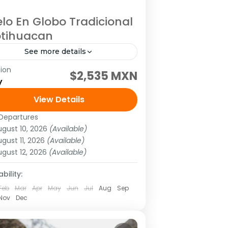
lo En Globo Tradicional
otihuacan
See more details
ion
periencia: Sobrevuelo en
$2,535 MXN
y
tihuacan Salidas: Diario, hasta el
 de diciembre del 2023. 🥳FESTEJA
View Details
N NOSOTROS!!! SIN NINGÚN
Departures
mérica
,
México
,
Norte América
,
STO EXTRA En caso de
ugust 10, 2026
(Available)
udamérica
ugust 11, 2026
(Available)
pleaños ,aniversario...
 Person
ugust 12, 2026
(Available)
bility:
Feb
Mar
Apr
May
Jun
Jul
Aug
Sep
Nov
Dec