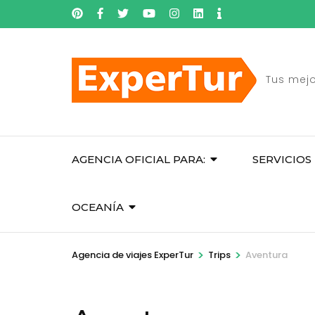
Skip
to
content
(Press
Tus mej
Enter)
AGENCIA OFICIAL PARA:
SERVICIOS
OCEANÍA
>
>
Agencia de viajes ExperTur
Trips
Aventura