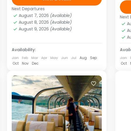
diciembre de 2019 TM
ma
Next Departures
América
,
Sudamérica
dis
August 7, 2026
(Available)
1 Person
Next 
A
August 8, 2026
(Available)
Con
A
August 9, 2026
(Available)
A
A
Availability:
Availa
Jan
Feb
Mar
Apr
May
Jun
Jul
Aug
Sep
Jan
Oct
Nov
Dec
Oct