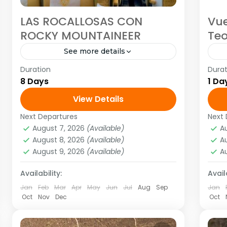
LAS ROCALLOSAS CON
Vue
ROCKY MOUNTAINEER
Te
See more details
Duration
Durat
<strong>Visitando:</strong> Calgary
Ex
8 Days
1 Da
– Banff – Lake Louise – Campos de
Teo
hielo – Jasper – Kamloops –
View Details
22
Vancouver <strong>Salidas:
CO
Next Departures
Next 
América
,
Norte América
A
</strong> domingo del 5 mayo 2017
CO
August 7, 2026
(Available)
A
1 Person
S
August 8, 2026
(Available)
A
al 29...
cum
1
August 9, 2026
(Available)
A
Availability:
Availa
Jan
Feb
Mar
Apr
May
Jun
Jul
Aug
Sep
Jan
Oct
Nov
Dec
Oct