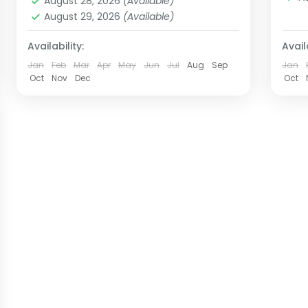
August 28, 2026
(Available)
Salidas: Diarias (garantizadas con un...
Media
August 29, 2026
(Available)
1 Person
Availability:
Availa
Jan
Feb
Mar
Apr
May
Jun
Jul
Aug
Sep
Jan
Oct
Nov
Dec
Oct