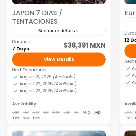
JAPON 7 DIAS /
Eur
TENTACIONES
See more details
Durat
<s
12 D
Duration
Visitando: Tokio, Hakone, Nara, Kioto
<st
$38,391 MXN
7 Days
Salidas: Todos los Martes o viernes o
Fra
lunes (garantizadas con un mínimo
View Details
Flo
Next 
Eu
de dos personas adultas) hasta el
<s
A
Eu
Next Departures
Asia
,
Asia del extremo oriente
A
de marzo...
jue
1
August 21, 2026
(Available)
1 Person
A
August 22, 2026
(Available)
August 23, 2026
(Available)
Availability:
Availa
Jan
Feb
Mar
Apr
May
Jun
Jul
Aug
Sep
Jan
Oct
Nov
Dec
Oct