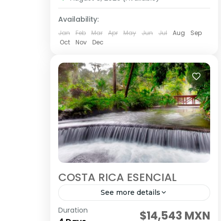
Availability:
Jan
Feb
Mar
Apr
May
Jun
Jul
Aug
Sep
Oct
Nov
Dec
COSTA RICA ESENCIAL
See more details
Duration
SALIDAS DIARIO Visitando: San José –
$14,543 MXN