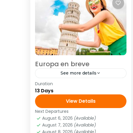
Europa en breve
See more details
Duration
<strong>MP</strong>
13 Days
<strong>Visitando:</strong> París /
El Rin / Frankfurt / Heidelberg /
View Details
Lucerna / Zúrich / Innsbruck /
Next Departures
Europa
,
Europa Central
,
Europa Ibérica
,
Venecia / Padua / Florencia / Roma
August 6, 2026
(Available)
Europa Mediterranea
August 7, 2026
(Available)
/...
1 Person
August 8, 2026
(Available)