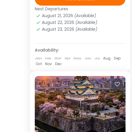
Kumano, Nachi-Katsuura, Koyasan y
Next Departures
Asia
,
Asia del extremo oriente
Osaka Salidas: Todos los Martes
August 21, 2026
(Available)
1 Person
August 22, 2026
(Available)
(garantizadas con un mínimo...
August 23, 2026
(Available)
Availability:
Jan
Feb
Mar
Apr
May
Jun
Jul
Aug
Sep
Oct
Nov
Dec