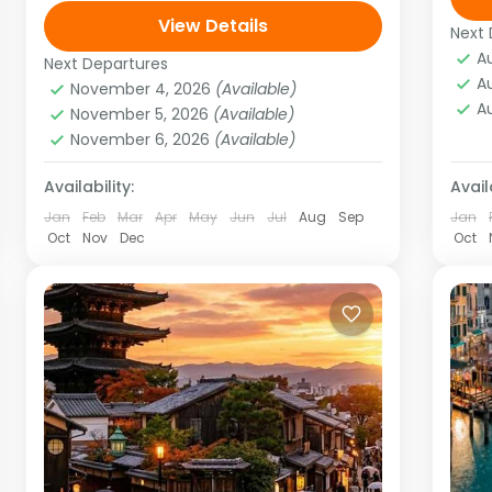
Gero/Gifu, Osaka Salidas: Todos los
View Details
vie
Next 
As
Martes o viernes o lunes
mí
A
1
Next Departures
Asia
,
Asia del extremo oriente
A
(garantizadas con un mínimo de
November 4, 2026
(Available)
1 Person
A
November 5, 2026
(Available)
dos...
November 6, 2026
(Available)
Availability:
Availa
Jan
Feb
Mar
Apr
May
Jun
Jul
Aug
Sep
Jan
Oct
Nov
Dec
Oct