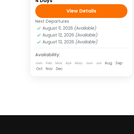
4 Days
Volcán Arenal – Termales de
Tabacón - Parque Nacional Manuel
View Details
Antonio Programa y tarifa vigentes
Next Departures
América
,
Centroamérica
hasta el 11 de...
August 11, 2026
(Available)
2 People
August 12, 2026
(Available)
August 13, 2026
(Available)
Availability:
Jan
Feb
Mar
Apr
May
Jun
Jul
Aug
Sep
Oct
Nov
Dec