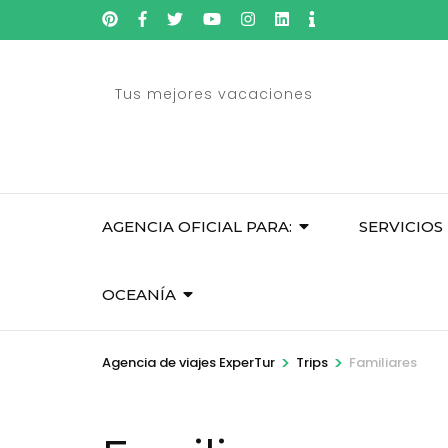
Skip
to
content
Tus mejores vacaciones
(Press
Enter)
AGENCIA OFICIAL PARA:
SERVICIOS
OCEANÍA
>
>
Agencia de viajes ExperTur
Trips
Familiares