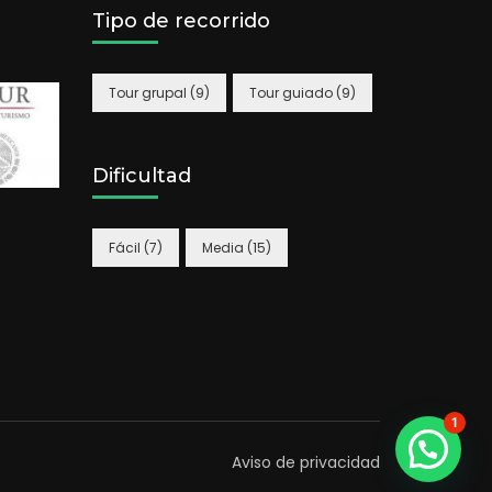
Tipo de recorrido
Tour grupal
(9)
Tour guiado
(9)
Dificultad
Fácil
(7)
Media
(15)
1
Aviso de privacidad