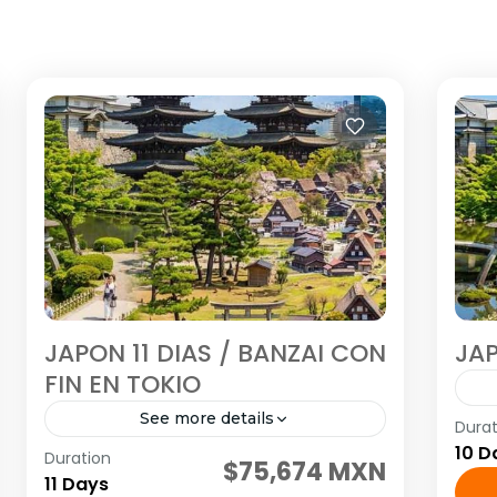
JAPON 11 DIAS / BANZAI CON
JAP
FIN EN TOKIO
See more details
Durat
Vis
10 D
Duration
Visitando: Tokio, Hakone, Kioto, Nara,
Ka
$75,674 MXN
11 Days
Kanazawa, Shirakawago, Takayama y
Ger