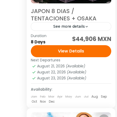
JAPON 8 DIAS /
TENTACIONES + OSAKA
See more details
Duration
Visitando: Tokio, Hakone, Nara, Kioto,
$44,906 MXN
8 Days
Osaka Salidas: Todos los Martes o
viernes o lunes (garantizadas con un
View Details
mínimo de dos personas adultas)
Next Departures
Asia
,
Asia del extremo oriente
hasta el de...
August 21, 2026
(Available)
1 Person
August 22, 2026
(Available)
August 23, 2026
(Available)
Availability:
Jan
Feb
Mar
Apr
May
Jun
Jul
Aug
Sep
Oct
Nov
Dec