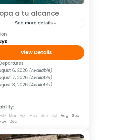
opa a tu alcance
See more details
ion
trong>PV</strong>
ays
rong>Visitando:</strong> París,
nkfurt, Mulhouse, Venecia,
View Details
rencia, Roma, Niza y Barcelona.
Departures
ropa
,
Europa Central
,
Europa Ibérica
,
trong>Opera:</strong> Todos los
ugust 6, 2026
(Available)
ropa Mediterranea
ugust 7, 2026
(Available)
ves hasta el 12 de marzo 2020.
 Person
ugust 8, 2026
(Available)
bility:
Feb
Mar
Apr
May
Jun
Jul
Aug
Sep
Nov
Dec