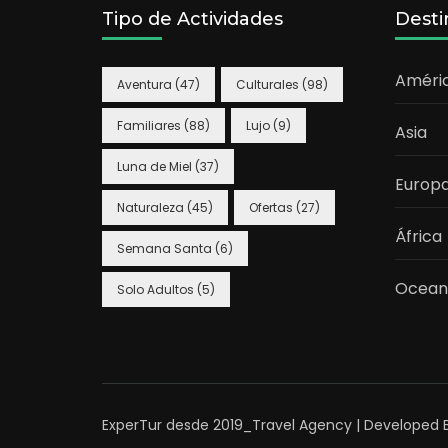
Tipo de Actividades
Desti
Améri
Aventura
(47)
Culturales
(98)
Familiares
(88)
Lujo
(9)
Asia
Luna de Miel
(37)
Europ
Naturaleza
(45)
Ofertas
(27)
África
Semana Santa
(6)
Ocean
Solo Adultos
(5)
ExperTur desde 2019_
Travel Agency | Developed 