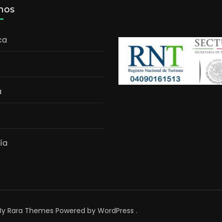
nos
ca
a
ía
By
Rara Themes
Powered by
WordPress
.