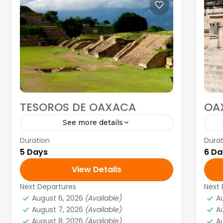
TESOROS DE OAXACA
OA
See more details
Duration
Durat
<strong>Visitando:</strong> Oaxaca
<s
5 Days
6 Da
– Monte Albán – Cuilapan de
– T
Guerrero – Coyotepec – Tule – Mitla
View Details
Hi
– Hierve el Agua <strong>Salidas:
Cu
Next Departures
Next 
América
,
Norte América
A
</strong> diarias (Min 2 personas)
Co
August 6, 2026
(Available)
A
1 Person
1
August 7, 2026
(Available)
A
August 8, 2026
(Available)
A