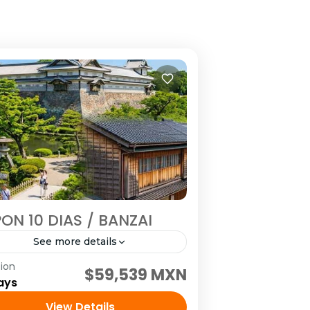
ON 10 DIAS / BANZAI
See more details
ion
itando: Tokio, Hakone, Kioto, Nara,
$59,539 MXN
ays
nazawa, Shirakawago, Takayama y
o/Gifu Salidas: Todos los Martes o
View Details