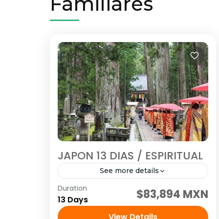
Familiares
JAPON 13 DIAS / ESPIRITUAL
See more details
Duration
Visitando: Tokio, Hakone, Kioto, Nara,
$83,894 MXN
13 Days
Kanazawa, Shirakawago, Takayama,
Gero/Gifu, Nagoya, Ise, Toba,
View Details