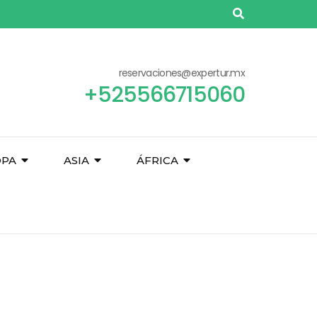
reservaciones@expertur.mx
+525566715060
OPA
ASIA
ÁFRICA