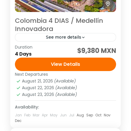
Colombia 4 DIAS / Medellín
Innovadora
See more details
Duration
Visitando: Medellín, Peñol y Guatapé Días
$9,380 MXN
4 Days
de operación: Diario hasta el 14 de junio de
2026 Tarifa no aplica para puentes ni días
View Details
festivos, pregunta...
Next Departures
América
,
Sudamérica
August 21, 2026
(Available)
2 People
August 22, 2026
(Available)
August 23, 2026
(Available)
Availability:
Jan
Feb
Mar
Apr
May
Jun
Jul
Aug
Sep
Oct
Nov
Dec