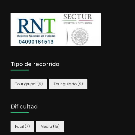
Tipo de recorrido
Tour grupal
(9)
Tour guiado
(9)
Dificultad
Fácil
(7)
Media
(15)