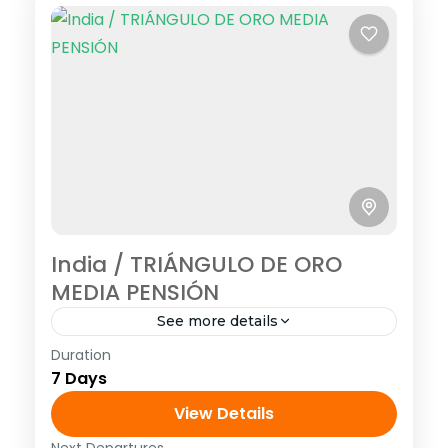
India / TRIÁNGULO DE ORO
MEDIA PENSIÓN
See more details
Duration
<strong>Visitando: </strong> Delhi,
7 Days
Jaipur, Amber, Abhaneri, Fathepur Sikri,
Agra <strong>Salidas:</strong>
View Details
Lunes, Miércoles y Sábado hasta el 01 abril
Next Departures