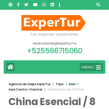
Skip
to
content
(Press
Enter)
Tus mejores vacaciones
reservaciones@expertur.mx
+525566715060
MENU
>
>
>
Agencia de viajes ExperTur
Trips
Asia
>
Asia Centro-Oriental
China Esencial / 8 Días
China Esencial / 8