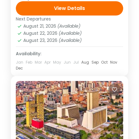
JUEVES Y SÁBADO Descarga el
View Details
itinerario dando click aquí Precios no
Next Departures
América
,
México
,
Norte América
aplican para días...
August 21, 2026
(Available)
1 Person
August 22, 2026
(Available)
August 23, 2026
(Available)
Availability:
Jan
Feb
Mar
Apr
May
Jun
Jul
Aug
Sep
Oct
Nov
Dec