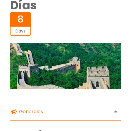
Días
8
Days
Generales