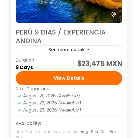
PERÚ 9 DÍAS / EXPERIENCIA
ANDINA
See more details
Duration
Visitando: Lima, Cusco, Valle Sagrado,
$23,475 MXN
9 Days
Machu Picchu y Puno Salidas: Diarias
(garantizadas con un mínimo de dos
View Details
personas adultas) hasta el 20 de
Next Departures
América
,
Sudamérica
diciembre del...
August 21, 2026
(Available)
Media
August 22, 2026
(Available)
1 Person
August 23, 2026
(Available)
Availability:
Jan
Feb
Mar
Apr
May
Jun
Jul
Aug
Sep
Oct
Nov
Dec