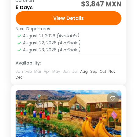
Duration
SALIDAS DIARIAS Visitando: San Cristóbal
$3,847 MXN
5 Days
de Las Casas, Cañón del Sumidero, Chiapa
de Corzo, Miradores del Cañón, Cascadas
View Details
de Agua Azul, Cascadas de Misol-Ha,
Next Departures
América
,
México
,
Norte América
Zona...
August 21, 2026
(Available)
1 Person
August 22, 2026
(Available)
August 23, 2026
(Available)
Availability:
Jan
Feb
Mar
Apr
May
Jun
Jul
Aug
Sep
Oct
Nov
Dec