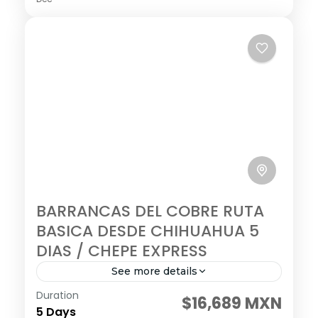
BARRANCAS DEL COBRE RUTA
BASICA DESDE CHIHUAHUA 5
DIAS / CHEPE EXPRESS
See more details
Duration
Visitando: Chihuahua – Creel – Posada
$16,689 MXN
5 Days
Barrancas – Los Mochis Salidas: MARTES,