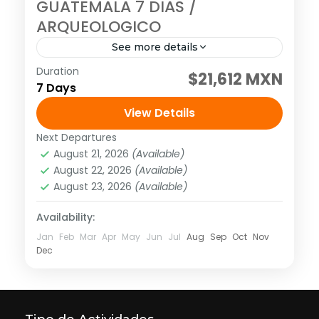
GUATEMALA 7 DIAS /
ARQUEOLOGICO
See more details
Duration
SALIDAS: DIARIO (EXCEPTO DOMINGO)
$21,612 MXN
7 Days
Visitando: Antigua Guatemala, Lago de
Atitlán, Panajachel, Mercado de
View Details
Chichicastenango, Sitio Arqueológico de
Next Departures
América
,
México
,
Norte América
Yaxhá, Flores, Parque Nacional Tikal y
August 21, 2026
(Available)
1 Person
August 22, 2026
(Available)
Ciudad de...
August 23, 2026
(Available)
Availability:
Jan
Feb
Mar
Apr
May
Jun
Jul
Aug
Sep
Oct
Nov
Dec