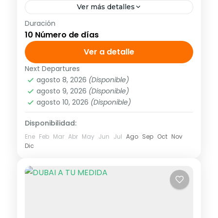
Ver más detalles
Duración
ATPEKJ03S <strong>Visitando:</strong>
10 Número de días
Beijing Xi’an, Guilin y Shanghai.
<strong>FECHAS DE INICIO</strong>
Ver a detalle
Todos los lunes y jueves del <strong>02 de
Next Departures
Asia
,
Asia Centro-Oriental
marzo 2020</strong> al <strong>26 de
agosto 8, 2026
(Disponible)
1 Personas
agosto 9, 2026
(Disponible)
febrero 2021.</strong>...
agosto 10, 2026
(Disponible)
Disponibilidad:
Ene
Feb
Mar
Abr
May
Jun
Jul
Ago
Sep
Oct
Nov
Dic