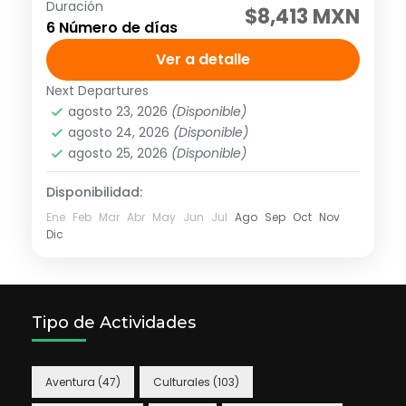
Duración
SALIDAS DIARIAS Visitando: Palenque,
$8,413 MXN
6 Número de días
Yaxchilán, Bonampak, Cascadas de Agua
Azul, Misol -Ha, Cañón del Sumidero,
Ver a detalle
Chiapa de Corzo, Miradores, Cascadas del
Next Departures
América
,
México
,
Norte América
Chiflón, Lagos de Montebello....
agosto 23, 2026
(Disponible)
1 Personas
agosto 24, 2026
(Disponible)
agosto 25, 2026
(Disponible)
Disponibilidad:
Ene
Feb
Mar
Abr
May
Jun
Jul
Ago
Sep
Oct
Nov
Dic
Tipo de Actividades
Aventura
(47)
Culturales
(103)