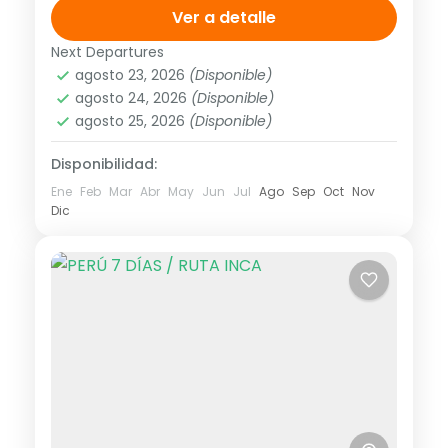
2026 Tarifa no aplica para puentes ni días
Ver a detalle
festivos, pregunta...
Next Departures
América
,
Sudamérica
agosto 23, 2026
(Disponible)
2 People
agosto 24, 2026
(Disponible)
agosto 25, 2026
(Disponible)
Disponibilidad:
Ene
Feb
Mar
Abr
May
Jun
Jul
Ago
Sep
Oct
Nov
Dic