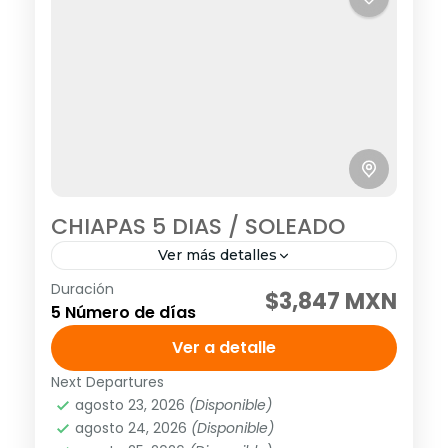
CHIAPAS 5 DIAS / SOLEADO
Ver más detalles
Duración
SALIDAS DIARIAS Visitando: San Cristóbal
$3,847 MXN
5 Número de días
de Las Casas, Cañón del Sumidero, Chiapa
de Corzo, Miradores del Cañón, Cascadas
Ver a detalle
de Agua Azul, Cascadas de Misol-Ha,
Next Departures
América
,
México
,
Norte América
Zona...
agosto 23, 2026
(Disponible)
1 Personas
agosto 24, 2026
(Disponible)