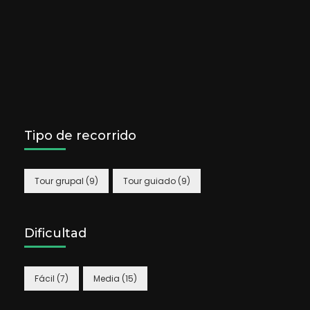
Tipo de recorrido
Tour grupal
(9)
Tour guiado
(9)
Dificultad
Fácil
(7)
Media
(15)