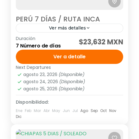
PERÚ 7 DÍAS / RUTA INCA
Ver más detalles
Duración
Visitando: Lima, Cusco y Machu Picchu
$23,632 MXN
7 Número de días
Salidas: Diarias (garantizadas con un
mínimo de dos personas adultas) hasta el
Ver a detalle
20 de diciembre del 2026. Descarga el...
Next Departures
América
,
Sudamérica
agosto 23, 2026
(Disponible)
Media
agosto 24, 2026
(Disponible)
1 Personas
agosto 25, 2026
(Disponible)
Disponibilidad:
Ene
Feb
Mar
Abr
May
Jun
Jul
Ago
Sep
Oct
Nov
Dic