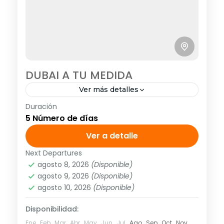
DUBAI A TU MEDIDA
Ver más detalles
Duración
<strong>Visitando:</strong> Dubái
5 Número de días
Clásico <strong>Salidas:</strong> Diarias
hasta abril 2020
Ver a detalle
Next Departures
Asia
,
Asia Occidental
agosto 8, 2026
(Disponible)
1 Personas
agosto 9, 2026
(Disponible)
agosto 10, 2026
(Disponible)
Disponibilidad:
Ene
Feb
Mar
Abr
May
Jun
Jul
Ago
Sep
Oct
Nov