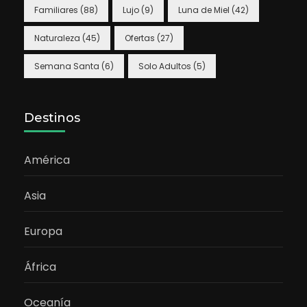
Familiares
(88)
Lujo
(9)
Luna de Miel
(42)
Naturaleza
(45)
Ofertas
(27)
Semana Santa
(6)
Solo Adultos
(5)
Destinos
América
Asia
Europa
África
Oceanía