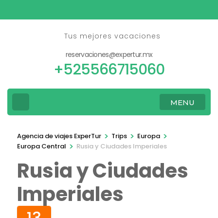
Saltar
al
contenido
Tus mejores vacaciones
(presione
reservaciones@expertur.mx
Entrar)
+525566715060
MENU
>
>
>
Agencia de viajes ExperTur
Trips
Europa
>
Europa Central
Rusia y Ciudades Imperiales
Rusia y Ciudades
Imperiales
13