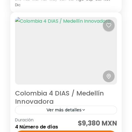
Dic
Colombia 4 DIAS / Medellín
Innovadora
Ver más detalles
Duración
Visitando: Medellín, Peñol y Guatapé Días
$9,380 MXN
4 Número de días
de operación: Diario hasta el 14 de junio de