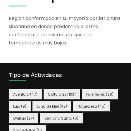
Región conformada en su mayoría por la llanura
siberiana en donde predomina el clima
continental con inviernos largos con
temperaturas muy bajas.
Tipo de Actividades
Aventura
(47)
Culturales
(103)
Familiares
(88)
Lujo
(9)
Luna de Miel
(42)
Naturaleza
(45)
Ofertas
(27)
Semana Santa
(6)
Solo Adultos
(5)