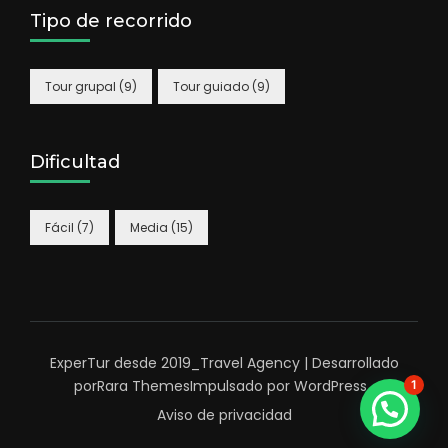
Tipo de recorrido
Tour grupal
(9)
Tour guiado
(9)
Dificultad
Fácil
(7)
Media
(15)
ExperTur desde 2019_
Travel Agency | Desarrollado
por
Rara Themes
Impulsado por
WordPress
.
1
Aviso de privacidad