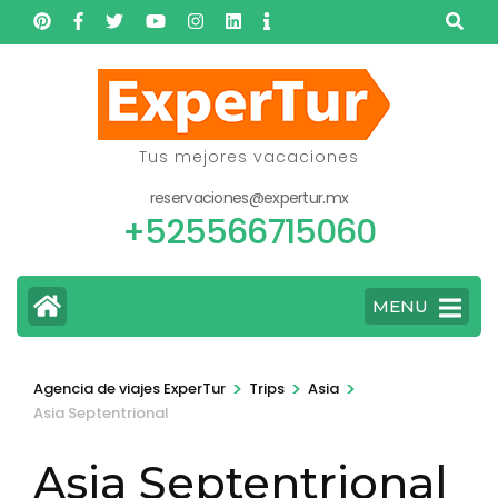
Saltar
al
contenido
(presione
Entrar)
Tus mejores vacaciones
reservaciones@expertur.mx
+525566715060
MENU
>
>
>
Agencia de viajes ExperTur
Trips
Asia
Asia Septentrional
Asia Septentrional