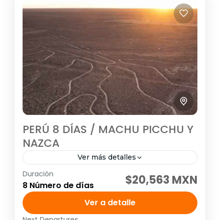
PERÚ 8 DÍAS / MACHU PICCHU Y
NAZCA
Ver más detalles
Duración
Visitando: Lima, Ica, Cusco y Machu Picchu
$20,563 MXN
8 Número de días
Salidas: Diarias (garantizadas con un
mínimo de dos personas adultas) hasta el
Ver a detalle
20 de diciembre del 2026. Descarga...
Next Departures