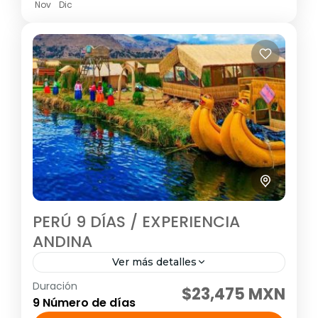
Nov
Dic
PERÚ 9 DÍAS / EXPERIENCIA
ANDINA
Ver más detalles
Duración
Visitando: Lima, Cusco, Valle Sagrado,
$23,475 MXN
9 Número de días
Machu Picchu y Puno Salidas: Diarias