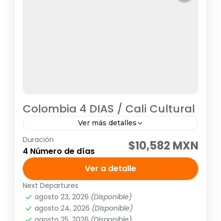
Colombia 4 DIAS / Cali Cultural
Ver más detalles
Duración
Visitando: Cali Días de operación: Diario
$10,582 MXN
4 Número de días
hasta el 14 de diciembre de 2026 Tarifa no
aplica para puentes ni días festivos,
Ver a detalle
pregunta por el suplemento...
Next Departures
América
,
Sudamérica
agosto 23, 2026
(Disponible)
10 People
agosto 24, 2026
(Disponible)
agosto 25, 2026
(Disponible)