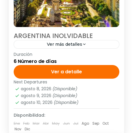
ARGENTINA INOLVIDABLE
Ver más detalles
Duración
<strong>Visitando:</strong> Buenos Aires –
6 Número de días
Iguazú <strong>Salidas:</strong> Diarias
hasta el 15 de diciembre de 2019 TM
Ver a detalle
Next Departures
América
,
Sudamérica
agosto 8, 2026
(Disponible)
1 Personas
agosto 9, 2026
(Disponible)
agosto 10, 2026
(Disponible)
Disponibilidad:
Ene
Feb
Mar
Abr
May
Jun
Jul
Ago
Sep
Oct
Nov
Dic