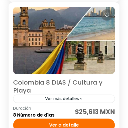
Colombia 8 DIAS / Cultura y
Playa
Ver más detalles
Duración
Visitando: Bogotá, Medellín, Cartagena,
$25,613 MXN
8 Número de días
Días de operación: Diario hasta el 14 de
diciembre de 2026 Tarifa no aplica para
Ver a detalle