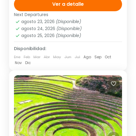
(garantizadas con un mínimo de dos
Ver a detalle
personas adultas) hasta el 20 de
Next Departures
América
,
Sudamérica
diciembre del...
agosto 23, 2026
(Disponible)
Media
agosto 24, 2026
(Disponible)
1 Personas
agosto 25, 2026
(Disponible)
Disponibilidad:
Ene
Feb
Mar
Abr
May
Jun
Jul
Ago
Sep
Oct
Nov
Dic