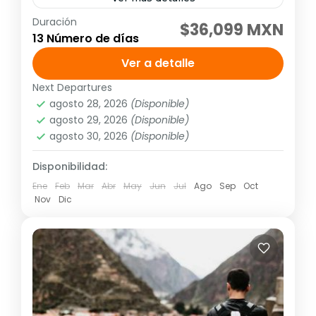
Duración
Tour grupal
Tour guiado
$36,099 MXN
13 Número de días
Visitando: Lima, Arequipa, Paracas, Islas
Ver a detalle
Ballestas, Nazca, Arequipa, Cañón del
Colca, Puno, Lago Titicaca, Cusco, Valle
Next Departures
agosto 28, 2026
(Disponible)
Sagrado y Machu Picchu Salidas: Diarias
América
,
Sudamérica
agosto 29, 2026
(Disponible)
(garantizadas con un...
Media
agosto 30, 2026
(Disponible)
1 Personas
Disponibilidad:
Ene
Feb
Mar
Abr
May
Jun
Jul
Ago
Sep
Oct
Nov
Dic