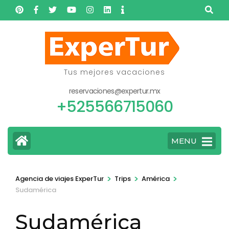
Saltar
al
contenido
(presione
Entrar)
Tus mejores vacaciones
reservaciones@expertur.mx
+525566715060
MENU
>
>
>
Agencia de viajes ExperTur
Trips
América
Sudamérica
Sudamérica