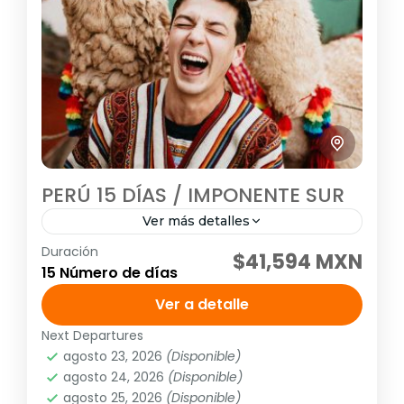
PERÚ 15 DÍAS / IMPONENTE SUR
Ver más detalles
Duración
Tour grupal
Tour guiado
$41,594 MXN
15 Número de días
Visitando: Lima, Paracas, Nasca, Arequipa,
Ver a detalle
Colca, Puno, Cusco, Valle Sagrado y Machu
Picchu Salidas: Diarias (garantizadas con un
Next Departures
agosto 23, 2026
(Disponible)
mínimo de dos personas adultas) hasta el...
América
,
Sudamérica
agosto 24, 2026
(Disponible)
Media
agosto 25, 2026
(Disponible)