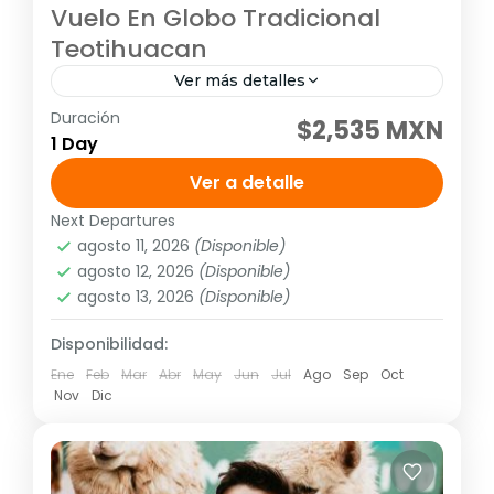
Vuelo En Globo Tradicional
Teotihuacan
Ver más detalles
Duración
Experiencia: Sobrevuelo en Teotihuacan
$2,535 MXN
1 Day
Salidas: Diario, hasta el 22 de diciembre del
2023.
FESTEJA CON NOSOTROS!!! SIN
Ver a detalle
NINGÚN COSTO EXTRA En caso de
Next Departures
América
,
México
,
Norte América
,
Sudamérica
cumpleaños ,aniversario...
agosto 11, 2026
(Disponible)
1 Personas
agosto 12, 2026
(Disponible)
agosto 13, 2026
(Disponible)
Disponibilidad:
Ene
Feb
Mar
Abr
May
Jun
Jul
Ago
Sep
Oct
Nov
Dic