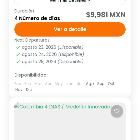
Ver más detalles
Duración
Visitando: Cartagena, Isla Rosario Días de
$9,981 MXN
4 Número de días
operación: Diario hasta el 14 de diciembre
de 2026 Tarifa no aplica para puentes ni
Ver a detalle
días festivos, pregunta por...
Next Departures
América
,
Sudamérica
agosto 23, 2026
(Disponible)
2 People
agosto 24, 2026
(Disponible)
agosto 25, 2026
(Disponible)
Disponibilidad:
Ene
Feb
Mar
Abr
May
Jun
Jul
Ago
Sep
Oct
Nov
Dic