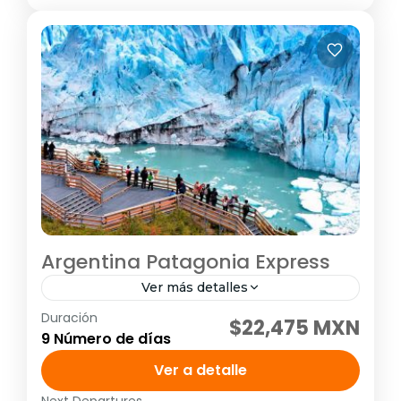
Argentina Patagonia Express
Ver más detalles
Duración
Visitando: Buenos Aires – El Calafate –
$22,475 MXN
9 Número de días
Ushuaia Salidas: Diarias del 01 de mayo al 31
de agosto 2023 Programa disponible como
Ver a detalle
Salida Fija. Consulte...
Next Departures