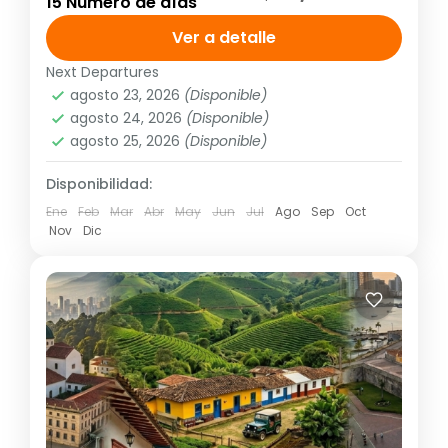
15 Número de días
Marta, Ciudad Perdida, Cartagena Días de
operación: Diario hasta el 14 de diciembre
Ver a detalle
de 2026 Tarifa no aplica para puentes...
Next Departures
América
,
Sudamérica
agosto 23, 2026
(Disponible)
2 People
agosto 24, 2026
(Disponible)
agosto 25, 2026
(Disponible)
Disponibilidad:
Ene
Feb
Mar
Abr
May
Jun
Jul
Ago
Sep
Oct
Nov
Dic