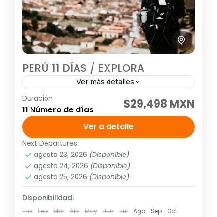
PERÚ 11 DÍAS / EXPLORA
Ver más detalles
Duración
Visitando: Lima, Arequipa, Colca, Puno,
$29,498 MXN
11 Número de días
Cusco y Machu Picchu Salidas: Diarias
garantizadas hasta el 20 de diciembre del
Ver a detalle
2026. Descarga el itinerario dando click
Next Departures
América
,
Sudamérica
aquí...
agosto 23, 2026
(Disponible)
Media
agosto 24, 2026
(Disponible)
1 Personas
agosto 25, 2026
(Disponible)
Disponibilidad:
Ene
Feb
Mar
Abr
May
Jun
Jul
Ago
Sep
Oct