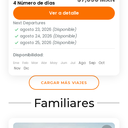
4 Número de días
Días de operación: diario hasta el 14
diciembre de 2026 Tarifa no aplica para
Ver a detalle
puentes ni días festivos, pregunta por el...
Next Departures
América
,
Sudamérica
agosto 23, 2026
(Disponible)
Fácil
agosto 24, 2026
(Disponible)
2 People
agosto 25, 2026
(Disponible)
Disponibilidad:
Ene
Feb
Mar
Abr
May
Jun
Jul
Ago
Sep
Oct
Nov
Dic
CARGAR MÁS VIAJES
Familiares