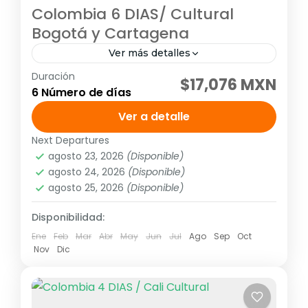
Colombia 6 DIAS/ Cultural
Bogotá y Cartagena
Ver más detalles
Duración
Visitando: Bogotá, Monserrate, Zipaquirá,
$17,076 MXN
6 Número de días
Cartagena, Isla del Rosario Días de
operación: Diario hasta el 14 de diciembre
Ver a detalle
de 2026 Tarifa no aplica para puentes ni...
Next Departures
América
,
Sudamérica
agosto 23, 2026
(Disponible)
2 People
agosto 24, 2026
(Disponible)
agosto 25, 2026
(Disponible)
Disponibilidad:
Ene
Feb
Mar
Abr
May
Jun
Jul
Ago
Sep
Oct
Nov
Dic