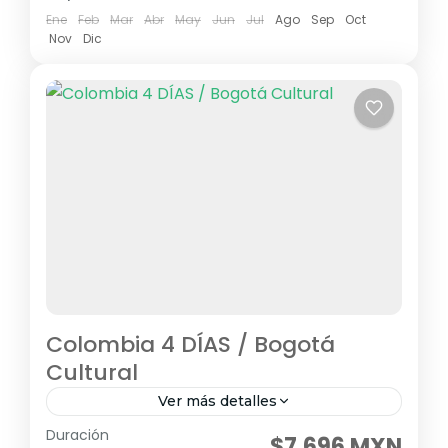
Ene
Feb
Mar
Abr
May
Jun
Jul
Ago
Sep
Oct
Nov
Dic
Colombia 4 DÍAS / Bogotá
Cultural
Ver más detalles
Duración
Visitando: Bogotá, Monserrate, Zipaquirá
$7,696 MXN