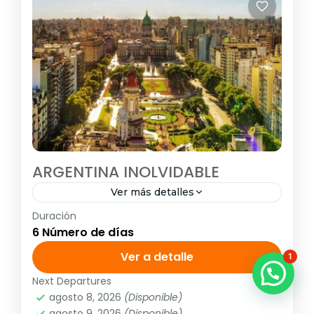
ARGENTINA INOLVIDABLE
Ver más detalles
Duración
<strong>Visitando:</strong> Buenos Aires –
6 Número de días
Iguazú <strong>Salidas:</strong> Diarias
hasta el 15 de diciembre de 2019 TM
Ver a detalle
1
Next Departures
América
,
Sudamérica
agosto 8, 2026
(Disponible)
1 Personas
agosto 9, 2026
(Disponible)