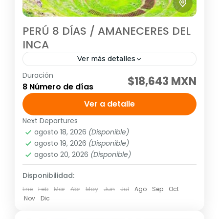
PERÚ 8 DÍAS / AMANECERES DEL
INCA
Ver más detalles
Duración
Visitando: Lima, Cusco, Valle Sagrado,
$18,643 MXN
8 Número de días
Machu Picchu Salidas: Diarias (garantizadas
con un mínimo de dos personas adultas)
Ver a detalle
hasta el 20 de diciembre del 2026.
Next Departures
América
,
Sudamérica
Descarga...
agosto 18, 2026
(Disponible)
Media
agosto 19, 2026
(Disponible)
1 Personas
agosto 20, 2026
(Disponible)
Disponibilidad:
Ene
Feb
Mar
Abr
May
Jun
Jul
Ago
Sep
Oct
Nov
Dic