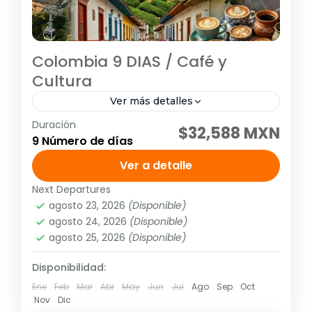
Colombia 9 DIAS / Café y
Cultura
Ver más detalles
Duración
Visitando: Bogotá, Pereira, Cartagena, Días
$32,588 MXN
9 Número de días
de operación: Diario hasta el 14 de
diciembre de 2026 Tarifa no aplica para
Ver a detalle
puentes ni días festivos, pregunta por...
Next Departures
América
,
Sudamérica
agosto 23, 2026
(Disponible)
2 People
agosto 24, 2026
(Disponible)
agosto 25, 2026
(Disponible)
Disponibilidad:
Ene
Feb
Mar
Abr
May
Jun
Jul
Ago
Sep
Oct
Nov
Dic