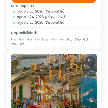
puentes ni días festivos, pregunta por...
Next Departures
América
,
Sudamérica
agosto 23, 2026
(Disponible)
2 People
agosto 24, 2026
(Disponible)
agosto 25, 2026
(Disponible)
Disponibilidad:
Ene
Feb
Mar
Abr
May
Jun
Jul
Ago
Sep
Oct
Nov
Dic