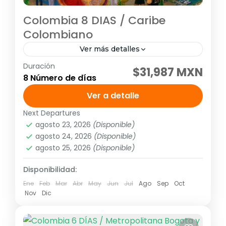
Colombia 8 DIAS / Caribe
Colombiano
Ver más detalles
Duración
Visitando: Cartagena, Barranquilla, Santa
$31,987 MXN
8 Número de días
Marta Días de operación: Diario hasta el 14
de diciembre de 2026 Tarifa no aplica para
Ver a detalle
puentes ni días festivos, pregunta...
Next Departures
América
,
Sudamérica
agosto 23, 2026
(Disponible)
2 People
agosto 24, 2026
(Disponible)
agosto 25, 2026
(Disponible)
Disponibilidad:
Ene
Feb
Mar
Abr
May
Jun
Jul
Ago
Sep
Oct
Nov
Dic