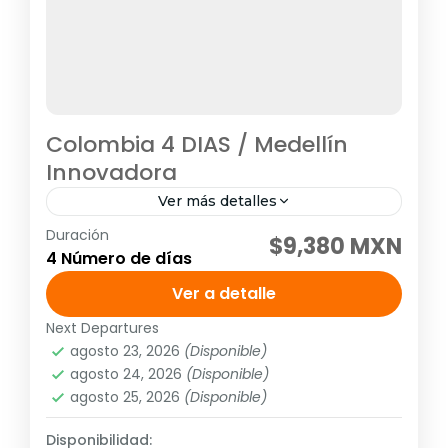
Colombia 4 DIAS / Medellín
Innovadora
Ver más detalles
Duración
Visitando: Medellín, Peñol y Guatapé Días
$9,380 MXN
4 Número de días
de operación: Diario hasta el 14 de junio de
2026 Tarifa no aplica para puentes ni días
Ver a detalle
festivos, pregunta...
Next Departures
América
,
Sudamérica
agosto 23, 2026
(Disponible)
2 People
agosto 24, 2026
(Disponible)
agosto 25, 2026
(Disponible)
Disponibilidad: