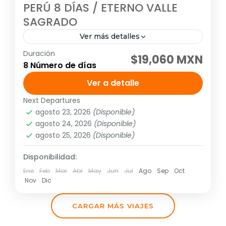
PERÚ 8 DÍAS / ETERNO VALLE
SAGRADO
Ver más detalles
Duración
Visitando: Lima, Cusco, Valle Sagrado,
$19,060 MXN
8 Número de días
Machu Picchu Salidas: Diarias (garantizadas
con un mínimo de dos personas adultas)
Ver a detalle
hasta el 20 de diciembre del 2026.
Next Departures
América
,
Sudamérica
Descarga...
agosto 23, 2026
(Disponible)
Media
agosto 24, 2026
(Disponible)
agosto 25, 2026
(Disponible)
Disponibilidad:
Ene
Feb
Mar
Abr
May
Jun
Jul
Ago
Sep
Oct
Nov
Dic
CARGAR MÁS VIAJES