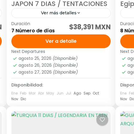
JAPON 7 DIAS / TENTACIONES
Egi
Ver más detalles
Duración
Durac
Visitando: Tokio, Hakone, Nara, Kioto
SAL
N
$38,391 MXN
7 Número de días
8 Núm
Salidas: Todos los Martes o viernes o
Visi
lunes (garantizadas con un mínimo de
Ver a detalle
Prog
dos personas adultas) hasta el de
abri
Next Departures
Next D
Asia
,
Asia del extremo oriente
Áfr
marzo...
agosto 25, 2026
(Disponible)
ago
1 Personas
2 
agosto 26, 2026
(Disponible)
ago
agosto 27, 2026
(Disponible)
ag
Disponibilidad:
Dispon
Ene
Feb
Mar
Abr
May
Jun
Jul
Ago
Sep
Oct
Ene
Fe
Nov
Dic
Nov
Di