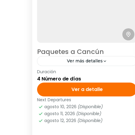
Paquetes a Cancún
Ver más detalles
Duración
Periodo de viaje: entre el 11 de mayo y el
4 Número de días
28 de noviembre 2023 Precios: por
persona en ocupación doble Tarifas no
Ver a detalle
aplican para puentes...
Next Departures
América
,
México
,
Norte América
,
Playas
agosto 10, 2026
(Disponible)
México
agosto 11, 2026
(Disponible)
agosto 12, 2026
(Disponible)