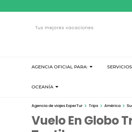
Saltar
al
contenido
Tus mejores vacaciones
(presione
Entrar)
AGENCIA OFICIAL PARA:
SERVICIOS
OCEANÍA
>
>
>
Agencia de viajes ExperTur
Trips
América
Su
Vuelo En Globo T