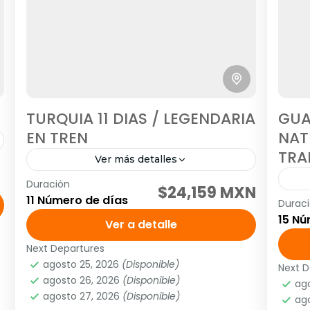
TURQUIA 11 DIAS / LEGENDARIA
GUA
EN TREN
NAT
TRA
Ver más detalles
Duración
SALIDAS: Viernes, Sábado y Domingo
$24,159 MXN
11 Número de días
Durac
Visitando: Estambul, Perlas -El Bosforo
SAL
15 Nú
(Opcional), Ankara, Capadócia,
Ver a detalle
Ciu
Pamukkale, Efeso, Esmirna o Kusadası,
Que
Next Departures
Asia
,
Asia Occidental
,
Europa Oriental
Pergamo, Troya, Çanakkale, Bursa..
Cuev
agosto 25, 2026
(Disponible)
2 People
Next D
Am
agosto 26, 2026
(Disponible)
Programa y tarifa...
Flor
ag
1 
agosto 27, 2026
(Disponible)
ag