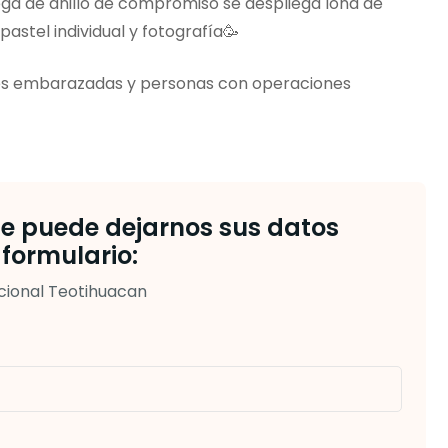
ega de anillo de compromiso se despliega lona de
pastel individual y fotografía🥳
res embarazadas y personas con operaciones
je puede dejarnos sus datos
formulario:
cional Teotihuacan