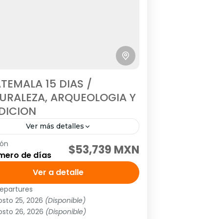
TEMALA 15 DIAS /
URALEZA, ARQUEOLOGIA Y
DICION
Ver más detalles
ión
IDAS: MARTES Y SABADO Visitando:
$53,739 MXN
mero de días
dad de Guatemala, Biotopo del
tzal, Cobán, Semuc Champey,
Ver a detalle
as de Candelaria, Cráter Azul,
epartures
érica
,
México
,
Norte América
es, Parque Nacional de Tikal, Rio...
osto 25, 2026
(Disponible)
Personas
osto 26, 2026
(Disponible)