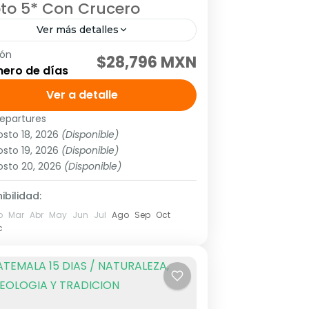
pto 5* Con Crucero
Ver más detalles
ión
IDAS: Domingo, Martes y Jueves
$28,796 MXN
ero de días
tando: El Cairo, Luxor, Edfu y Aswan
rama y tarifa vigentes hasta el 30
Ver a detalle
l 2023 Pregunta por el suplemento...
epartures
ica
,
África septentrional
sto 18, 2026
(Disponible)
People
sto 19, 2026
(Disponible)
osto 20, 2026
(Disponible)
ibilidad:
b
Mar
Abr
May
Jun
Jul
Ago
Sep
Oct
c