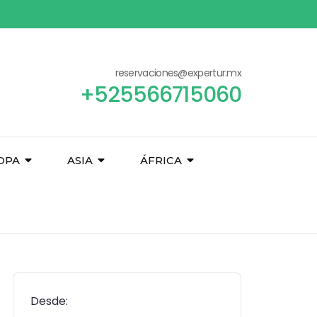
reservaciones@expertur.mx
+525566715060
OPA
ASIA
ÁFRICA
Desde: