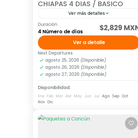
CHIAPAS 4 DIAS / BASICO
Ver más detalles
Duración
SALIDAS DIARIAS Visitando: Agua Azul,
$2,829 MX
4 Número de días
Misol Ha, Zona Arqueológica de
Palenque, Cañón del Sumidero, Chiapa
Ver a detalle
de Corzo, Miradores del Cañón.
Next Departures
América
,
México
,
Norte América
Descarga el itinerario dando click aquí...
agosto 25, 2026
(Disponible)
1 Personas
agosto 26, 2026
(Disponible)
agosto 27, 2026
(Disponible)
Disponibilidad:
Ene
Feb
Mar
Abr
May
Jun
Jul
Ago
Sep
Oct
Nov
Dic