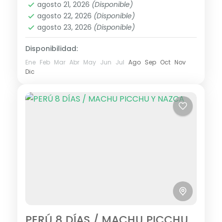
Livingston, Flores, Parque Nacional Tikal y
agosto 21, 2026
(Disponible)
1 Personas
agosto 22, 2026
(Disponible)
Ciudad de...
agosto 23, 2026
(Disponible)
Disponibilidad:
Ene
Feb
Mar
Abr
May
Jun
Jul
Ago
Sep
Oct
Nov
Dic
PERÚ 8 DÍAS / MACHU PICCHU