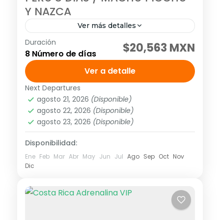
Y NAZCA
Ver más detalles
Duración
Visitando: Lima, Ica, Cusco y Machu Picchu
$20,563 MXN
8 Número de días
Salidas: Diarias (garantizadas con un
mínimo de dos personas adultas) hasta el
Ver a detalle
20 de diciembre del 2026. Descarga...
Next Departures
América
,
Sudamérica
agosto 21, 2026
(Disponible)
Media
agosto 22, 2026
(Disponible)
agosto 23, 2026
(Disponible)
Disponibilidad:
Ene
Feb
Mar
Abr
May
Jun
Jul
Ago
Sep
Oct
Nov
Dic