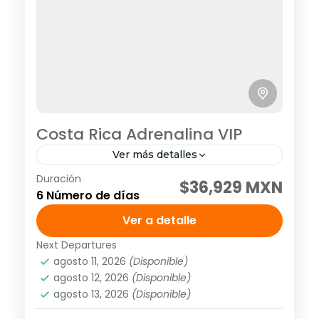
Costa Rica Adrenalina VIP
Ver más detalles
Duración
SALIDAS DIARIO Visitando: San José,
$36,929 MXN
6 Número de días
Pacuare, Arenal, Manuel Antonio
Programa y tarifa vigentes hasta el 31 de
Ver a detalle
octubre del 2022.
Next Departures
América
,
Centroamérica
agosto 11, 2026
(Disponible)
2 People
agosto 12, 2026
(Disponible)
agosto 13, 2026
(Disponible)