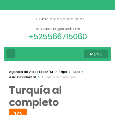
Saltar
al
contenido
Tus mejores vacaciones
(presione
reservaciones@expertur.mx
Entrar)
+525566715060
MENU
>
>
>
Agencia de viajes ExperTur
Trips
Asia
>
Asia Occidental
Turquía al completo
Turquía al
completo
10