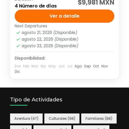
$9,981 MXN
4 Número de días
operación: Diario hasta el 14 de diciembre
de 2026 Tarifa no aplica para puentes ni
Ver a detalle
días festivos, pregunta por...
Next Departures
América
,
Sudamérica
agosto 21, 2026
(Disponible)
2 People
agosto 22, 2026
(Disponible)
agosto 23, 2026
(Disponible)
Disponibilidad:
Ene
Feb
Mar
Abr
May
Jun
Jul
Ago
Sep
Oct
Nov
Dic
Tipo de Actividades
Aventura
(47)
Culturales
(98)
Familiares
(88)