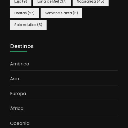
Lujo
(9)
Luna de Miel
(37)
Naturaleza
(45)
Ofertas
(27)
Semana Santa
(6)
Solo Adultos
(5)
Destinos
América
Asia
Europa
África
Oceanía