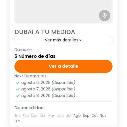
DUBAI A TU MEDIDA
Ver más detalles
Duración
<strong>Visitando:</strong> Dubái
5 Número de días
Clásico <strong>Salidas:</strong> Diarias
hasta abril 2020
Ver a detalle
Next Departures
Asia
,
Asia Occidental
agosto 6, 2026
(Disponible)
1 Personas
agosto 7, 2026
(Disponible)
agosto 8, 2026
(Disponible)
Disponibilidad:
Ene
Feb
Mar
Abr
May
Jun
Jul
Ago
Sep
Oct
Nov
Dic