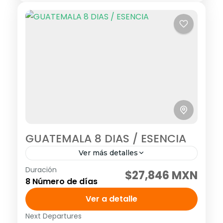
GUATEMALA 8 DIAS / ESENCIA
Ver más detalles
Duración
SALIDAS: MARTES, MIERCOLES, VIERNES Y
$27,846 MXN
8 Número de días
SABADO Visitando:Antigua Guatemala,
Mercado de Chichicastenango,
Ver a detalle
Panajachel, Lago de Atitlán, Rio Dulce,
Next Departures
América
,
México
,
Norte América