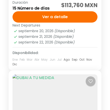
Duración
Visitando: Tokio, Fuji Kawaguchiko, Kioto,
$113,760 MXN
15 Número de días
Uji, Kobe, Naruto, Takamatsu, Matsuyama,
Beppu, Fukuoka, Kumamoto, Yanagawa,
Ver a detalle
Nagasaki, Arita, Hiroshima, Osaka, Nara
Next Departures
Asia
,
Asia del extremo oriente
Salida 20 o 27 de marzo...
septiembre 20, 2026
(Disponible)
1 Personas
septiembre 21, 2026
(Disponible)
septiembre 22, 2026
(Disponible)
Disponibilidad:
Ene
Feb
Mar
Abr
May
Jun
Jul
Ago
Sep
Oct
Nov
Dic