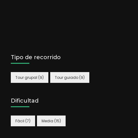
Tipo de recorrido
Tour grupal
(9)
Tour guiado
(9)
Dificultad
Fácil
(7)
Media
(15)