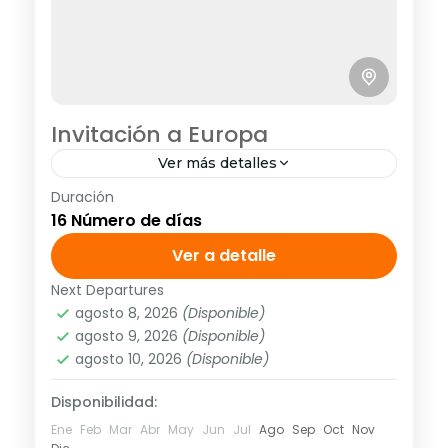
Invitación a Europa
Ver más detalles
Duración
E4076
16 Número de días
Europa
,
Europa Central
,
Europa Ibérica
,
Europa
Ver a detalle
Mediterranea
1 Personas
Next Departures
agosto 8, 2026
(Disponible)
agosto 9, 2026
(Disponible)
agosto 10, 2026
(Disponible)
Disponibilidad:
Ene
Feb
Mar
Abr
May
Jun
Jul
Ago
Sep
Oct
Nov