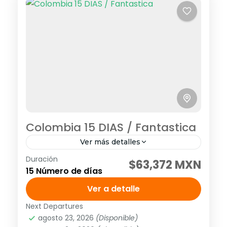
Colombia 15 DIAS / Fantastica
Ver más detalles
Duración
Visitando: Bogotá, Medellín, Pereira, Santa
$63,372 MXN
15 Número de días
Marta, Ciudad Perdida, Cartagena Días de
operación: Diario hasta el 14 de diciembre
Ver a detalle
de 2026 Tarifa no aplica para puentes...
Next Departures
América
,
Sudamérica
agosto 23, 2026
(Disponible)
2 People