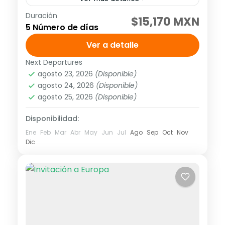
Duración
Tour grupal
Tour guiado
$15,170 MXN
5 Número de días
Visitando: Lima, Cusco, Valle Sagrado y
Ver a detalle
Machu Picchu Salidas: Diarias
(garantizadas con un mínimo de dos
Next Departures
agosto 23, 2026
(Disponible)
personas adultas) hasta el 20 de
América
,
Sudamérica
agosto 24, 2026
(Disponible)
diciembre del 2026....
Media
agosto 25, 2026
(Disponible)
1 Personas
Disponibilidad:
Ene
Feb
Mar
Abr
May
Jun
Jul
Ago
Sep
Oct
Nov
Dic