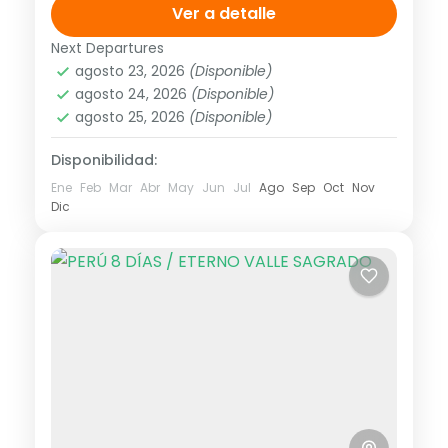
Ver a detalle
(garantizadas con un mínimo de dos
personas adultas) hasta el 30
Next Departures
agosto 23, 2026
(Disponible)
septiembre del 2025. **Consulta
Asia
,
Asia Centro-Oriental
agosto 24, 2026
(Disponible)
términos, condiciones y disponibilidad.
Fácil
agosto 25, 2026
(Disponible)
Disponibilidad:
Ene
Feb
Mar
Abr
May
Jun
Jul
Ago
Sep
Oct
Nov
Dic