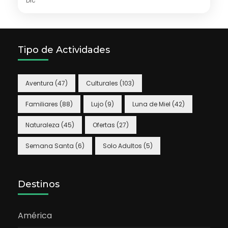
Dic
Tipo de Actividades
Aventura
(47)
Culturales
(103)
Familiares
(88)
Lujo
(9)
Luna de Miel
(42)
Naturaleza
(45)
Ofertas
(27)
Semana Santa
(6)
Solo Adultos
(5)
Destinos
América