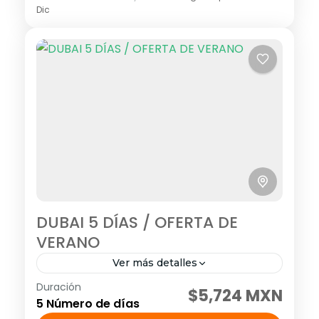
Dic
DUBAI 5 DÍAS / OFERTA DE
VERANO
Ver más detalles
Duración
Tour grupal
Tour guiado
$5,724 MXN
5 Número de días
Visitando: Dubai - Desierto Salidas: Diarias