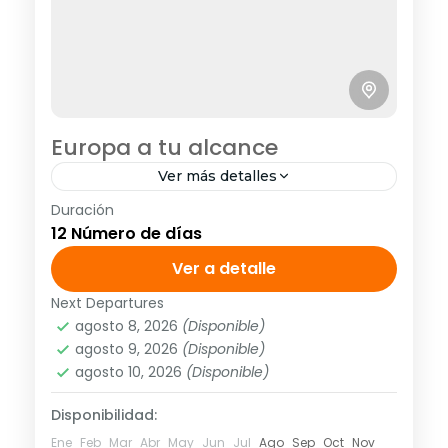
Europa a tu alcance
Ver más detalles
Duración
<strong>PV</strong> <strong>Visitando:
12 Número de días
</strong> París, Frankfurt, Mulhouse,
Venecia, Florencia, Roma, Niza y
Ver a detalle
Barcelona. <strong>Opera:</strong>
Next Departures
Europa
,
Europa Central
,
Europa Ibérica
,
Europa
Todos los jueves hasta el 12 de marzo
agosto 8, 2026
(Disponible)
Mediterranea
agosto 9, 2026
(Disponible)
2020.
1 Personas
agosto 10, 2026
(Disponible)
Disponibilidad:
Ene
Feb
Mar
Abr
May
Jun
Jul
Ago
Sep
Oct
Nov