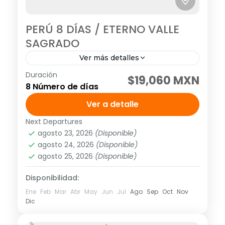
PERÚ 8 DÍAS / ETERNO VALLE
SAGRADO
Ver más detalles
Duración
Visitando: Lima, Cusco, Valle Sagrado,
$19,060 MXN
8 Número de días
Machu Picchu Salidas: Diarias
(garantizadas con un mínimo de dos
Ver a detalle
personas adultas) hasta el 20 de
Next Departures
América
,
Sudamérica
diciembre del 2026. Descarga...
agosto 23, 2026
(Disponible)
Media
agosto 24, 2026
(Disponible)
agosto 25, 2026
(Disponible)
Disponibilidad:
Ene
Feb
Mar
Abr
May
Jun
Jul
Ago
Sep
Oct
Nov
Dic