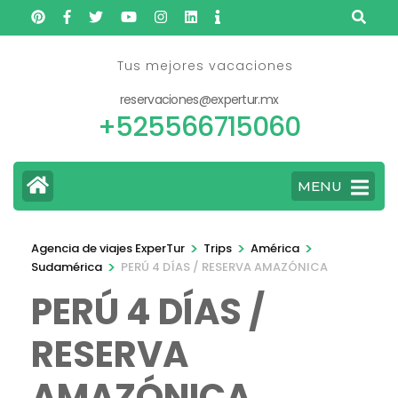
Saltar
al
contenido
Tus mejores vacaciones
(presione
reservaciones@expertur.mx
Entrar)
+525566715060
MENU
>
>
>
Agencia de viajes ExperTur
Trips
América
>
Sudamérica
PERÚ 4 DÍAS / RESERVA AMAZÓNICA
PERÚ 4 DÍAS /
RESERVA
AMAZÓNICA