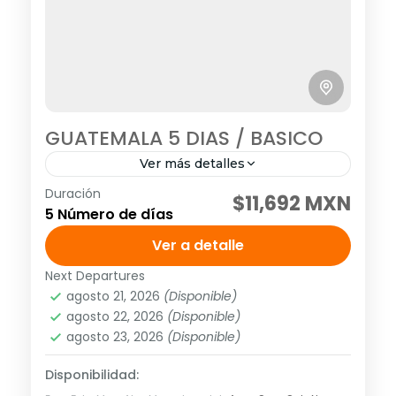
GUATEMALA 5 DIAS / BASICO
Ver más detalles
Duración
SALIDAS: DIARIO(EXCEPTO DOMINGO)
$11,692 MXN
5 Número de días
Visitando:Antigua Guatemala, Lago de
Atitlán, Panajachel, Mercado de
Ver a detalle
Chichicastenango, Ciudad de Guatemala
Next Departures
América
,
México
,
Norte América
Programa y tarifa vigentes hasta el 10 de
agosto 21, 2026
(Disponible)
1 Personas
agosto 22, 2026
(Disponible)
diciembre de...
agosto 23, 2026
(Disponible)
Disponibilidad: