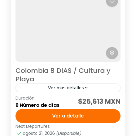
Colombia 8 DIAS / Cultura y
Playa
Ver más detalles
Duración
Visitando: Bogotá, Medellín, Cartagena,
$25,613 MXN
8 Número de días
Días de operación: Diario hasta el 14 de
diciembre de 2026 Tarifa no aplica para
Ver a detalle
puentes ni días festivos, pregunta por...
Next Departures
América
,
Sudamérica
agosto 21, 2026
(Disponible)
2 People