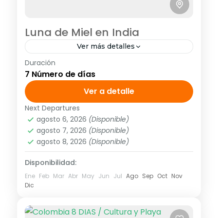
Luna de Miel en India
Ver más detalles
Duración
<strong>Visitando:</strong> Delhi, Jaipur,
7 Número de días
Abhaneri, Fatehpur Sikri, Agra
Ver a detalle
Asia
,
Asia Meridional
1 Personas
Next Departures
agosto 6, 2026
(Disponible)
agosto 7, 2026
(Disponible)
agosto 8, 2026
(Disponible)
Disponibilidad:
Ene
Feb
Mar
Abr
May
Jun
Jul
Ago
Sep
Oct
Nov
Dic