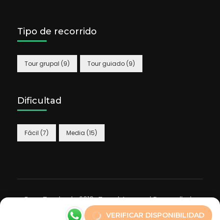
Tipo de recorrido
Tour grupal
(9)
Tour guiado
(9)
Dificultad
Fácil
(7)
Media
(15)
ExperTur desde 2019_
Travel Agency | Desarrollado
por
Rara Themes
Impulsado por
WordPress
.
VERIFICAR DISPONIBILIDAD