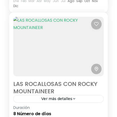
Ene
Feb
Mar
Abr
May
Jun
Jul
Ago
Sep
Oct
Nov
Dic
LAS ROCALLOSAS CON ROCKY
MOUNTAINEER
Ver más detalles
Duración
<strong>Visitando:</strong> Calgary –
8 Número de días
Banff – Lake Louise – Campos de hielo –