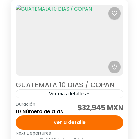
GUATEMALA 10 DIAS / COPAN
Ver más detalles
Duración
SALIDAS: MARTES, MIERCOLES, VIERNES Y
$32,945 MXN
10 Número de días
SABADO Visitando: Antigua Guatemala,
Mercado de Chichicastenango,
Ver a detalle
Panajachel, Copan, Quiriguá, Rio Dulce,
Next Departures
América
,
México
,
Norte América