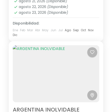
Livingston, Flores, Parque Nacional Tikal y
agosto 21, 2026
(Disponible)
1 Personas
agosto 22, 2026
(Disponible)
Ciudad de...
agosto 23, 2026
(Disponible)
Disponibilidad:
Ene
Feb
Mar
Abr
May
Jun
Jul
Ago
Sep
Oct
Nov
Dic
ARGENTINA INOLVIDABLE