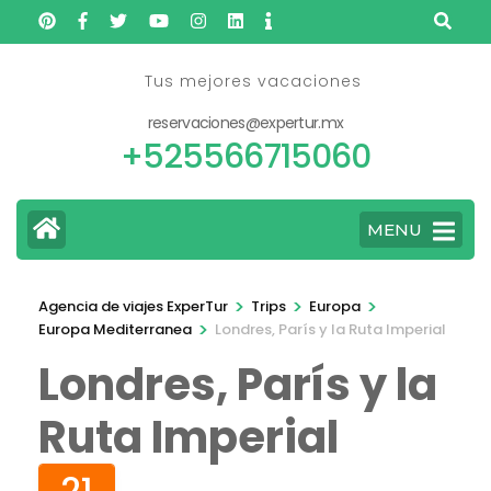
Saltar
al
contenido
Tus mejores vacaciones
(presione
reservaciones@expertur.mx
Entrar)
+525566715060
MENU
>
>
>
Agencia de viajes ExperTur
Trips
Europa
>
Europa Mediterranea
Londres, París y la Ruta Imperial
Londres, París y la
Ruta Imperial
21