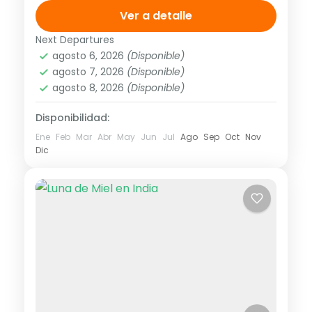
Jasper – Kamloops – Vancouver
Ver a detalle
<strong>Salidas:</strong> domingo del 5
Next Departures
América
,
Norte América
mayo 2017 al 29...
agosto 6, 2026
(Disponible)
1 Personas
agosto 7, 2026
(Disponible)
agosto 8, 2026
(Disponible)
Disponibilidad:
Ene
Feb
Mar
Abr
May
Jun
Jul
Ago
Sep
Oct
Nov
Dic