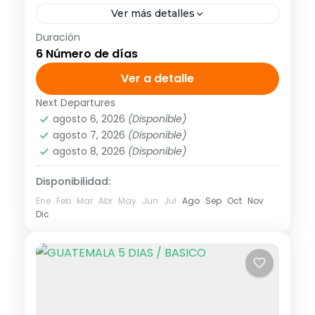
Ver más detalles
Duración
<strong>Visitando:</strong> Buenos Aires
6 Número de días
– Iguazú <strong>Salidas:</strong> Diarias
hasta el 15 de diciembre de 2019 TM
Ver a detalle
Next Departures
América
,
Sudamérica
agosto 6, 2026
(Disponible)
1 Personas
agosto 7, 2026
(Disponible)
agosto 8, 2026
(Disponible)
Disponibilidad:
Ene
Feb
Mar
Abr
May
Jun
Jul
Ago
Sep
Oct
Nov
Dic