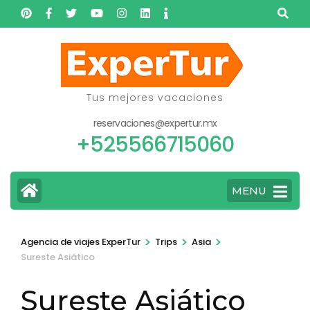
Saltar
al
contenido
(presione
Entrar)
Tus mejores vacaciones
reservaciones@expertur.mx
+525566715060
MENU
>
>
>
Agencia de viajes ExperTur
Trips
Asia
Sureste Asiático
Sureste Asiático