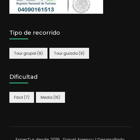
Tipo de recorrido
Tour grupal
(9)
Tour guiado
(9)
Dificultad
Fácil
(7)
Media
(15)
ExperTur desde 2019_
Travel Agency | Desarrollado